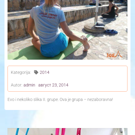
Yoga Travel
Blog
Joga
Kontakt
Kategorija:
2014
Autor:
admin
август 23, 2014
Evo i nekoliko slika II. grupe. Ova je grupa – nezaboravna!