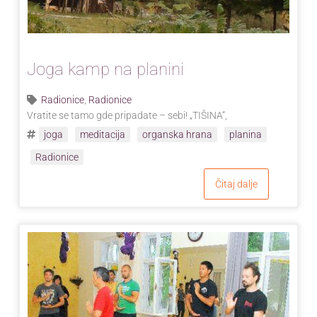
Joga kamp na planini
Radionice
,
Radionice
Vratite se tamo gde pripadate – sebi! „TIŠINA“,
joga
meditacija
organska hrana
planina
Radionice
Čitaj dalje