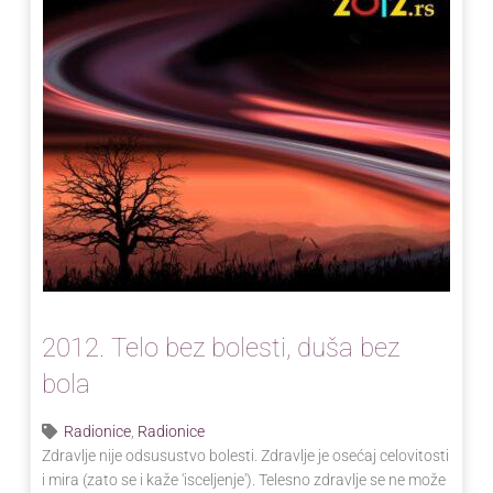
2012. Telo bez bolesti, duša bez
bola
Radionice
,
Radionice
Zdravlje nije odsusustvo bolesti. Zdravlje je osećaj celovitosti
i mira (zato se i kaže 'isceljenje'). Telesno zdravlje se ne može