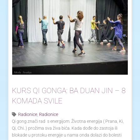
KURS QI GONGA: BA DUAN JIN – 8
KOMADA SVILE
Radionice
,
Radionice
Qi gong znači rad s energijom. Životna energija ( Prana, Ki,
Qi, Chi..) prožima sva živa bića. Kada dođe do zastoja ili
blokade u protoku energije u nama onda dolazi do bolesti