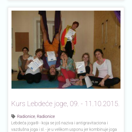
Kurs Lebdeće joge, 09. - 11.10.2015.
Radionice
,
Radionice
Lebdeća joga® - koja se još naziva i antigravitaciona i
vazdušna joga i sl. - je u velikom usponu jer kombinuje joga