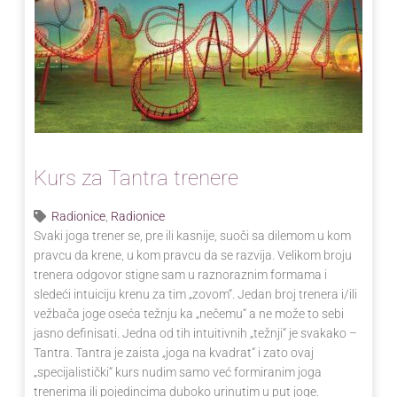
Kurs za Tantra trenere
Radionice
,
Radionice
Svaki joga trener se, pre ili kasnije, suoči sa dilemom u kom
pravcu da krene, u kom pravcu da se razvija. Velikom broju
trenera odgovor stigne sam u raznoraznim formama i
sledeći intuiciju krenu za tim „zovom“. Jedan broj trenera i/ili
vežbača joge oseća težnju ka „nečemu“ a ne može to sebi
jasno definisati. Jedna od tih intuitivnih „težnji“ je svakako –
Tantra. Tantra je zaista „joga na kvadrat“ i zato ovaj
„specijalistički“ kurs nudim samo već formiranim joga
trenerima ili pojedincima duboko urinutim u put joge.