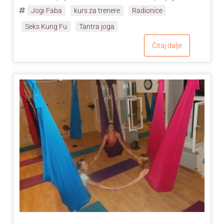
Jogi Faba
kurs za trenere
Radionice
Seks Kung Fu
Tantra joga
Čitaj dalje