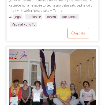
„zovom“. Jedan broj trenera i/ili vežbača joge oseća težnju
ka „nečemu“ a ne može to sebi jasno definisati. Jedna od tih
intuitivnih „težnji“ je svakako – Tantra.
joga
Radionice
Tantra
Tao Tantra
Vaginal Kung Fu
Čitaj dalje