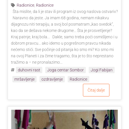
Radionice
,
Radionice
Šta mislite, da li je stav ili program iz ovog naslova ostvariv?
Naravno da jeste. Ja imam 68 godina, nemam nikakvu
dijagnozu niti terapiju, a svoj bol posmatram „kao svedok“,
kao da se dešava nekome drugome... Šta je prosvetljenje?
Kraj patnje, kraj bola... Dakle, samo treba poći osmišljeno i u
dobrom pravcu... ako idemo u pogrešnom pravcu nikada
nećemo stići. Sve počinje od pitanja ko smo mi? Ko smo mi
na ovoj Planeti i za čime tragamo, šta je to što neprestano
tražimo a – ne pronalazimo...
duhovni rast
Joga centar Sombor
Jogi Fabijan
mršavljenje
ozdravljenje
Radionice
Čitaj dalje