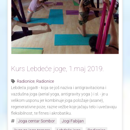
Kurs Lebdeće joge, 1.maj 2019.
Radionice
,
Radionice
Lebdeća joga® - koja se još naziva i antigravitaciona i
vazdušna joga (aerial yoga, antigravity yoga ) i sl. - je u
velikom usponu jer kombinuje joga položaje (asane),
regenerativne poze, razne vežbe koje jačaju telo i uvećavaju
fleksibilnost, te fitnes i akrobatiku.
Joga centar Sombor
Jogi Fabijan