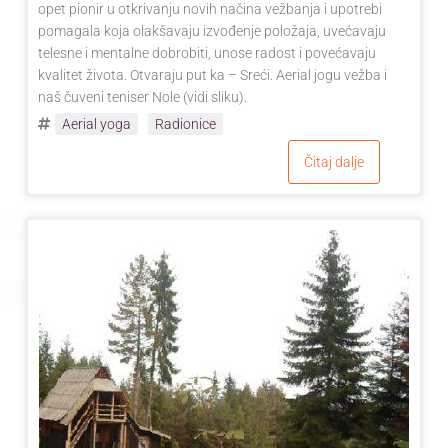
opet pionir u otkrivanju novih načina vežbanja i upotrebi
pomagala koja olakšavaju izvođenje položaja, uvećavaju
telesne i mentalne dobrobiti, unose radost i povećavaju
kvalitet života. Otvaraju put ka – Sreći. Aerial jogu vežba i
naš čuveni teniser Nole (vidi sliku).
Aerial yoga
Radionice
Čitaj dalje