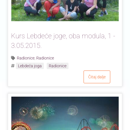
Kurs Lebdeće joge, oba modula, 1 -
3.05.2015.
Radionice
,
Radionice
Lebdeća joga
Radionice
Čitaj dalje