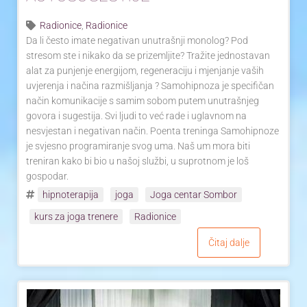
Radionice
,
Radionice
Da li često imate negativan unutrašnji monolog? Pod
stresom ste i nikako da se prizemljite? Tražite jednostavan
alat za punjenje energijom, regeneraciju i mjenjanje vaših
uvjerenja i načina razmišljanja ? Samohipnoza je specifičan
način komunikacije s samim sobom putem unutrašnjeg
govora i sugestija. Svi ljudi to već rade i uglavnom na
nesvjestan i negativan način. Poenta treninga Samohipnoze
je svjesno programiranje svog uma. Naš um mora biti
treniran kako bi bio u našoj službi, u suprotnom je loš
gospodar.
hipnoterapija
joga
Joga centar Sombor
kurs za joga trenere
Radionice
Čitaj dalje