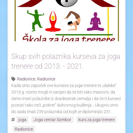
Yoga Travel
Blog
Joga
Kontakt
Skup svih polaznika kurseva za joga
trenere od 2013. - 2021.
Radionice
,
Radionice
Kada smo započeli ove kurseve za joga trenere te „daleke“
2013.g. nismo mogli ni sanjati da će biti tako masovni, da
ćemo imati polaznike iz dvadesetak zemalja i da će ti kursevi
postati tako reći „pokret“ duhovnog buđenja... Ukupno smo
do sada imali 239 polaznika od kojih je diplomiralo 231.
joga
Joga centar Sombor
kurs za joga trenere
Radionice