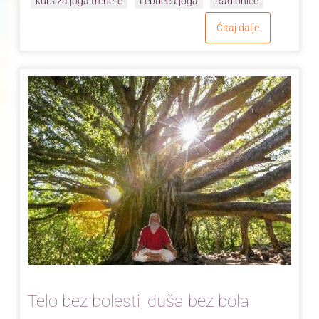
kurs za joga trenere
Lebdeća joga
Radionice
Čitaj dalje
Telo bez bolesti, duša bez bola