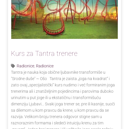
Kurs za Tantra trenere
Radionice
,
Radionice
Tantra je nauka koja obične ljubavnike transformiše u
"Srodne duše" ~ Ošo Tantra je zaista „joga na kvadrat“ i
zato ovaj „specijalistički“ kurs nudimo i već formiranim joga
trenerima ali i znatiželjnim pojedincima i parovima duboko
urinutim u put joge ili u ekstatičnu i transformišuću
dimenziju Ljubavi... Svaki joga trener se, pre ili kasnije, suoči
sa dilemom u kom pravcu da krene, u kom pravcu da se
razvija. Velikom broju trenera odgovor stigne sam u
raznoraznim formama i sledeći intuiciju krenu za tim