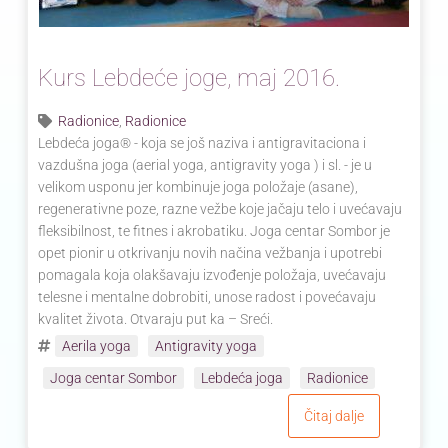
Kurs Lebdeće joge, maj 2016.
Radionice
,
Radionice
Lebdeća joga® - koja se još naziva i antigravitaciona i
vazdušna joga (aerial yoga, antigravity yoga ) i sl. - je u
velikom usponu jer kombinuje joga položaje (asane),
regenerativne poze, razne vežbe koje jačaju telo i uvećavaju
fleksibilnost, te fitnes i akrobatiku. Joga centar Sombor je
opet pionir u otkrivanju novih načina vežbanja i upotrebi
pomagala koja olakšavaju izvođenje položaja, uvećavaju
telesne i mentalne dobrobiti, unose radost i povećavaju
kvalitet života. Otvaraju put ka – Sreći.
Aerila yoga
Antigravity yoga
Joga centar Sombor
Lebdeća joga
Radionice
Čitaj dalje