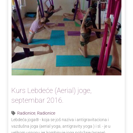
Kurs Lebdeće (Aerial) joge,
septembar 2016.
Radionice
,
Radionice
Lebdeća joga® - koja se još naziva i antigravitaciona i
vazdušna joga (aerial yoga, antigravity yoga ) i sl. - je u
velikom usponu jer kombinuje joga položaje (asane),