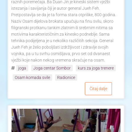
raznih poremećaja. Ba Duan Jin je kineski sistem vježbi
istezanja i savijanja čiji je autor general Jueh Feh.
Pretpostavlja se da je ta forma stara otprilike, 800 godina.
Naziv Osam dijelova brokata upućuju na finu svilu, skoro
filigranski protkanu tankim zlatnim ili srebrnim nitima sa
motivima karakterističnim za kinesko podneblje. Sama
tehnika podijeljena je u nekoliko različitih sekcija. General
Jueh Feh je želio poboljšati izdržljivost i zdravlje svojih
vojnika, pa u tu svrhu osmišljava, prvo set od dvanaest
vježbi koje nakon nekog vremena skraćuje na osam.
joga
Joga centar Sombor
kurs za joga trenere
Osam komada svile
Radionice
Čitaj dalje