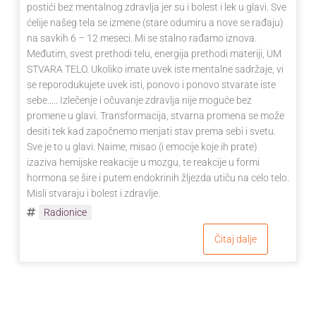
postići bez mentalnog zdravlja jer su i bolest i lek u glavi. Sve
ćelije našeg tela se izmene (stare odumiru a nove se rađaju)
na savkih 6 – 12 meseci. Mi se stalno rađamo iznova.
Međutim, svest prethodi telu, energija prethodi materiji, UM
STVARA TELO. Ukoliko imate uvek iste mentalne sadržaje, vi
se reporodukujete uvek isti, ponovo i ponovo stvarate iste
sebe..... Izlečenje i očuvanje zdravlja nije moguće bez
promene u glavi. Transformacija, stvarna promena se može
desiti tek kad započnemo menjati stav prema sebi i svetu.
Sve je to u glavi. Naime, misao (i emocije koje ih prate)
izaziva hemijske reakacije u mozgu, te reakcije u formi
hormona se šire i putem endokrinih žljezda utiču na celo telo.
Misli stvaraju i bolest i zdravlje.
Radionice
Čitaj dalje