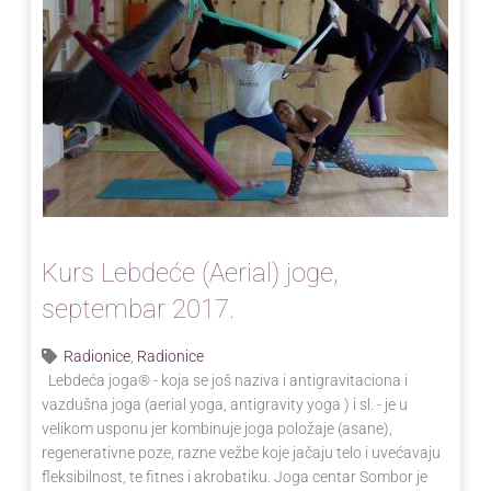
Kurs Lebdeće (Aerial) joge,
septembar 2017.
Radionice
,
Radionice
Lebdeća joga® - koja se još naziva i antigravitaciona i
vazdušna joga (aerial yoga, antigravity yoga ) i sl. - je u
velikom usponu jer kombinuje joga položaje (asane),
regenerativne poze, razne vežbe koje jačaju telo i uvećavaju
fleksibilnost, te fitnes i akrobatiku. Joga centar Sombor je