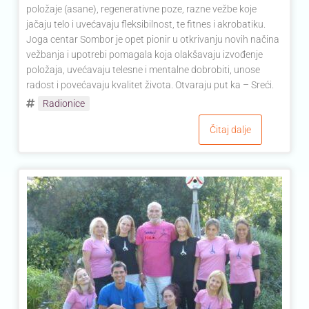
položaje (asane), regenerativne poze, razne vežbe koje
jačaju telo i uvećavaju fleksibilnost, te fitnes i akrobatiku.
Joga centar Sombor je opet pionir u otkrivanju novih načina
vežbanja i upotrebi pomagala koja olakšavaju izvođenje
položaja, uvećavaju telesne i mentalne dobrobiti, unose
radost i povećavaju kvalitet života. Otvaraju put ka – Sreći.
Radionice
Čitaj dalje