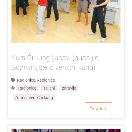
Kurs Či kung ljubavi (quan jin,
Guanyin, seng zen chi kung)
Radionice
,
Radionice
Radionice
Tai chi
zdravlje
Zdravstveni Chi kung
Čitaj dalje