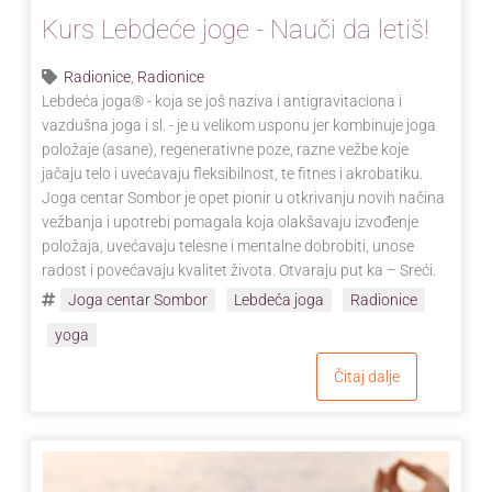
Kurs Lebdeće joge - Nauči da letiš!
Radionice
,
Radionice
Lebdeća joga® - koja se još naziva i antigravitaciona i
vazdušna joga i sl. - je u velikom usponu jer kombinuje joga
položaje (asane), regenerativne poze, razne vežbe koje
jačaju telo i uvećavaju fleksibilnost, te fitnes i akrobatiku.
Joga centar Sombor je opet pionir u otkrivanju novih načina
vežbanja i upotrebi pomagala koja olakšavaju izvođenje
položaja, uvećavaju telesne i mentalne dobrobiti, unose
radost i povećavaju kvalitet života. Otvaraju put ka – Sreći.
Joga centar Sombor
Lebdeća joga
Radionice
yoga
Čitaj dalje