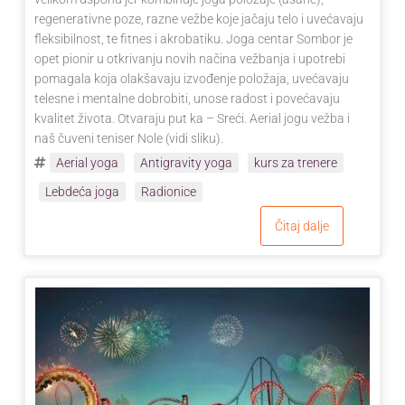
regenerativne poze, razne vežbe koje jačaju telo i uvećavaju
fleksibilnost, te fitnes i akrobatiku. Joga centar Sombor je
opet pionir u otkrivanju novih načina vežbanja i upotrebi
pomagala koja olakšavaju izvođenje položaja, uvećavaju
telesne i mentalne dobrobiti, unose radost i povećavaju
kvalitet života. Otvaraju put ka – Sreći. Aerial jogu vežba i
naš čuveni teniser Nole (vidi sliku).
Aerial yoga
Antigravity yoga
kurs za trenere
Lebdeća joga
Radionice
Čitaj dalje