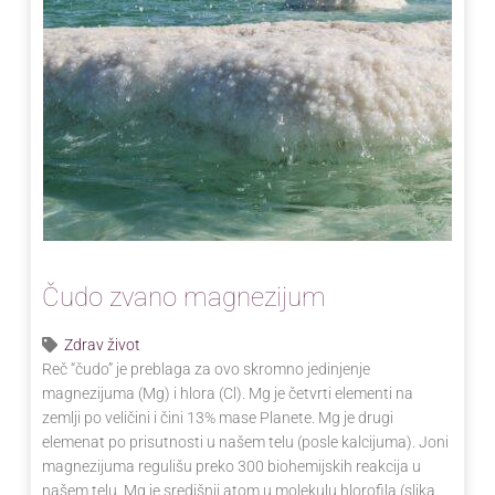
Čudo zvano magnezijum
Zdrav život
Reč “čudo” je preblaga za ovo skromno jedinjenje
magnezijuma (Mg) i hlora (Cl). Mg je četvrti elementi na
zemlji po veličini i čini 13% mase Planete. Mg je drugi
elemenat po prisutnosti u našem telu (posle kalcijuma). Joni
magnezijuma regulišu preko 300 biohemijskih reakcija u
našem telu. Mg je središnji atom u molekulu hlorofila (slika