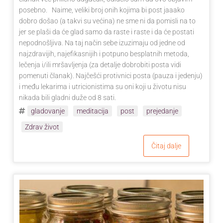
posebno. Naime, veliki broj onih kojima bi post jaaako
dobro došao (a takvi su većina) ne sme ni da pomisli na to
jer se plaši da će glad samo da raste i raste i da će postati
nepodnošljiva. Na taj način sebe izuzimaju od jedne od
najzdravijih, najefikasnijih i potpuno besplatnih metoda,
lečenja i/ili mršavljenja (za detalje dobrobiti posta vidi
pomenuti članak). Najčešći protivnici posta (pauza i jedenju)
i među lekarima i utricionistima su oni koji u životu nisu
nikada bili gladni duže od 8 sati.
gladovanje
meditacija
post
prejedanje
Zdrav život
Čitaj dalje