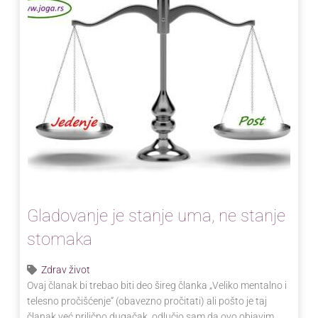
Gladovanje je stanje uma, ne stanje
stomaka
Zdrav život
Ovaj članak bi trebao biti deo šireg članka „Veliko mentalno i
telesno pročišćenje“ (obavezno pročitati) ali pošto je taj
članak već prilično dugačak, odlučio sam da ovo objavim