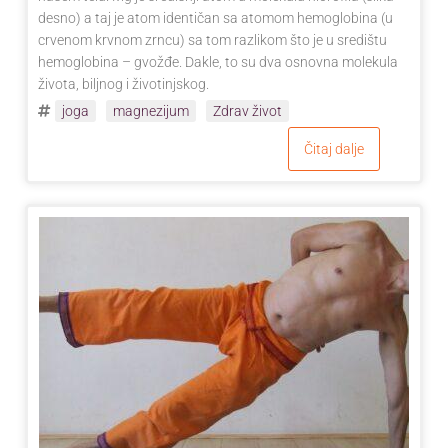
desno) a taj je atom identičan sa atomom hemoglobina (u
crvenom krvnom zrncu) sa tom razlikom što je u središtu
hemoglobina – gvožđe. Dakle, to su dva osnovna molekula
života, biljnog i životinjskog.
joga
magnezijum
Zdrav život
Čitaj dalje