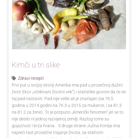
Kimči u tri slike
Zdravi recepti
Prvi put u svojoj istoriji Amerika ima pad u prosečnoj dužini
život (tkzv „očekivani životni vek“) i statistike govore da će se
taj pad nastaviti. Pad nije veliki ali je značajan (sa 76.5
godina u 2014 godini na 76.3 u 2015 za mukarce, i sa 81.3
na 81.2 za žene). To je potpuno „Američki fenomen“ jer se to
nije desilo ni jednoj razvijenoj zemlji. Razlog tome su
gojaznost i brza hrana. S druge strane Južna Koreja ima
najveći rast prosečne trajanje života, sa stalnom