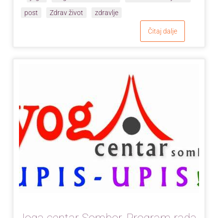
post
Zdrav život
zdravlje
Čitaj dalje
Joga centar Sombor, Program rada