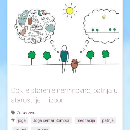
Dok je starenje neminovno, patnja u
starosti je – izbor
Zdrav život
joga
Joga centar Sombor
meditacija
patnja
radost
starenje