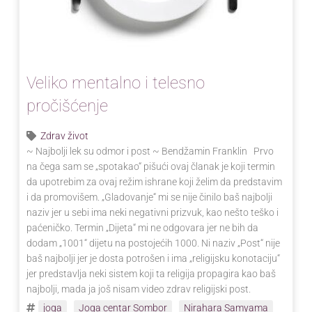
Veliko mentalno i telesno
pročišćenje
Zdrav život
~ Najbolji lek su odmor i post ~ Bendžamin Franklin Prvo
na čega sam se „spotakao“ pišući ovaj članak je koji termin
da upotrebim za ovaj režim ishrane koji želim da predstavim
i da promovišem. „Gladovanje“ mi se nije činilo baš najbolji
naziv jer u sebi ima neki negativni prizvuk, kao nešto teško i
paćeničko. Termin „Dijeta“ mi ne odgovara jer ne bih da
dodam „1001“ dijetu na postojećih 1000. Ni naziv „Post“ nije
baš najbolji jer je dosta potrošen i ima „religijsku konotaciju“
jer predstavlja neki sistem koji ta religija propagira kao baš
najbolji, mada ja još nisam video zdrav religijski post.
joga
Joga centar Sombor
Nirahara Samyama