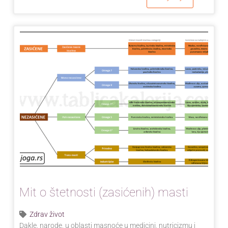
Mit o štetnosti (zasićenih) masti
Zdrav život
Dakle, narode, u oblasti masnoće u medicini, nutricizmu i