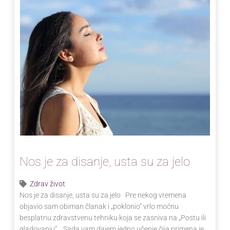
Nos je za disanje, usta su za jelo
Zdrav život
Nos je za disanje, usta su za jelo Pre nekog vremena
objavio sam obiman članak i „poklonio“ vrlo moćnu
besplatnu zdravstvenu tehniku koja se zasniva na „Postu ili
gladovanju“. Sada vam dajem jedno učenje čija primena je