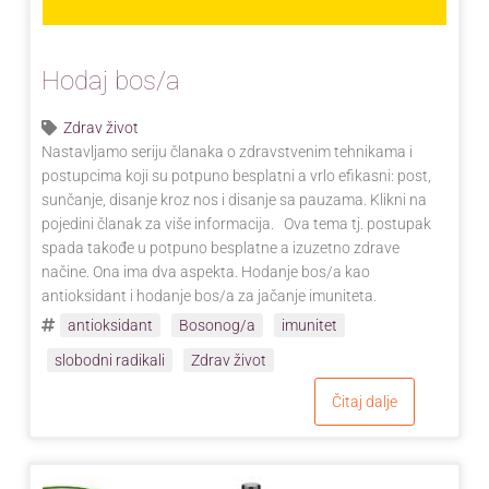
Hodaj bos/a
Zdrav život
Nastavljamo seriju članaka o zdravstvenim tehnikama i
postupcima koji su potpuno besplatni a vrlo efikasni: post,
sunčanje, disanje kroz nos i disanje sa pauzama. Klikni na
pojedini članak za više informacija. Ova tema tj. postupak
spada takođe u potpuno besplatne a izuzetno zdrave
načine. Ona ima dva aspekta. Hodanje bos/a kao
antioksidant i hodanje bos/a za jačanje imuniteta.
antioksidant
Bosonog/a
imunitet
slobodni radikali
Zdrav život
Čitaj dalje