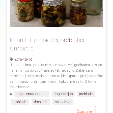
Imunitet: probiotici, prebiotici,
simbiotici
Zdrav život
Probioticima i prebioticima se bavim već godinama ali sam
na termin „simbiotici“ naleteo tek nedavno. Dakle, sam
termin mi je nov mada sam na tu ideju (paradigmu) nadošao
sam, intuitivno ali nisam imao nikakvo ime za to. O tome
malo kasnije.
Joga centar Sombor
Jogi Fabijan
prebiotici
probiotici
simbiotici
Zdrav život
Čitaj dalje