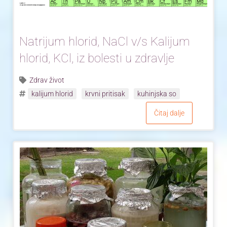
Natrijum hlorid, NaCl v/s Kalijum
hlorid, KCl, iz bolesti u zdravlje
Zdrav život
kalijum hlorid
krvni pritisak
kuhinjska so
Čitaj dalje