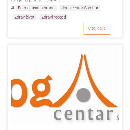
Fermentisana hrana
Joga centar Sombor
Zdrav život
Zdravi recepti
Čitaj dalje