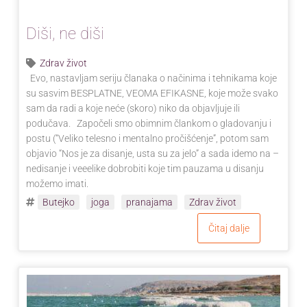
Diši, ne diši
Zdrav život
Evo, nastavljam seriju članaka o načinima i tehnikama koje
su sasvim BESPLATNE, VEOMA EFIKASNE, koje može svako
sam da radi a koje neće (skoro) niko da objavljuje ili
podučava. Započeli smo obimnim člankom o gladovanju i
postu (“Veliko telesno i mentalno pročišćenje”, potom sam
objavio “Nos je za disanje, usta su za jelo” a sada idemo na –
nedisanje i veeelike dobrobiti koje tim pauzama u disanju
možemo imati.
Butejko
joga
pranajama
Zdrav život
Čitaj dalje