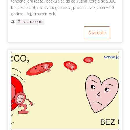
tendencijom rasta i očekuje se da će Južna Koreja do 2030.
biti prva zemlja na svetu gde će taj prosečni vek preći – 90
godina! Hej, prosečni vek.
Zdravi recepti
Čitaj dalje