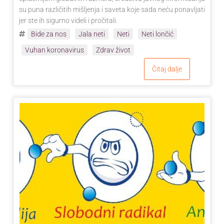
su puna različitih mišljenja i saveta koje sada neću ponavljati
jer ste ih sigurno videli i pročitali.
Bide za nos
Jala neti
Neti
Neti lončić
Vuhan koronavirus
Zdrav život
Čitaj dalje