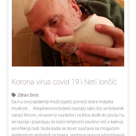
Korona virus covid 19 i Neti lončić
Zdrav život
Da li u ovoj epidemiji može (opet) pomoći stara Indijska
mudrost… Respiratorne bolesti nastaju tako što se bolesnik
zarazi klicom, virusom iz vazduha i ta klica dođe do pluća i tu
se razvija i pojavljuju se razni simptomi zavisno već o kakvoj
se infekciji radi. Sada kada se ssvet suočava sa mogućom
epidemijom globalnih razmera, sredstva javnog informisanja