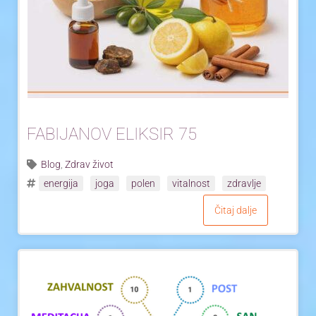
Yoga Travel
Blog
Joga
Kontakt
FABIJANOV ELIKSIR 75
Blog
,
Zdrav život
energija
joga
polen
vitalnost
zdravlje
Čitaj dalje