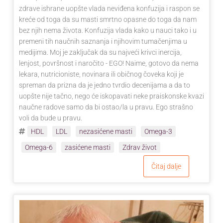
zdrave ishrane uopšte vlada neviđena konfuzija i raspon se
kreće od toga da su masti smrtno opasne do toga da nam
bez njih nema života. Konfuzija vlada kako u nauci tako i u
premeni tih naučnih saznanja i njihovim tumačenjima u
medijima. Moj je zaključak da su najveći krivci inercija,
lenjost, površnost i naročito - EGO! Naime, gotovo da nema
lekara, nutricioniste, novinara ili običnog čoveka koji je
spreman da prizna da je jedno tvrdio decenijama a da to
uopšte nije tačno, nego će iskopavati neke praiskonske kvazi
naučne radove samo da bi ostao/la u pravu. Ego strašno
voli da bude u pravu.
HDL
LDL
nezasićene masti
Omega-3
Omega-6
zasićene masti
Zdrav život
Čitaj dalje