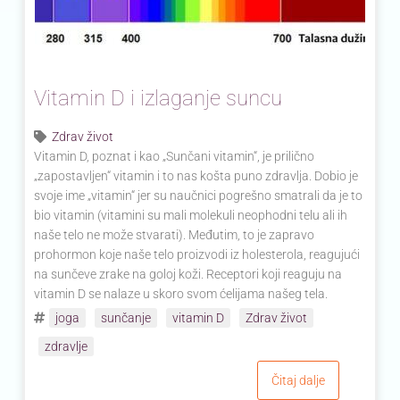
Vitamin D i izlaganje suncu
Zdrav život
Vitamin D, poznat i kao „Sunčani vitamin“, je prilično
„zapostavljen“ vitamin i to nas košta puno zdravlja. Dobio je
svoje ime „vitamin“ jer su naučnici pogrešno smatrali da je to
bio vitamin (vitamini su mali molekuli neophodni telu ali ih
naše telo ne može stvarati). Međutim, to je zapravo
prohormon koje naše telo proizvodi iz holesterola, reagujući
na sunčeve zrake na goloj koži. Receptori koji reaguju na
vitamin D se nalaze u skoro svom ćelijama našeg tela.
joga
sunčanje
vitamin D
Zdrav život
zdravlje
Čitaj dalje