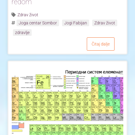
redom
Zdrav život
Joga centar Sombor
Jogi Fabijan
Zdrav život
zdravlje
Čitaj dalje