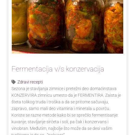
Fermentacija v/s konzervacija
Zdravi recepti
Sezona je stavljanja zimnice i pretežni deo domaćinstava
KONZERVIRA zimnicu umesto da je FERMENTIRA. Zaista je
šteta tolikog truda i troška a da se pritome sačuvaju,
zapravo, samo mali deo vitamina i minerala u povrću.
Koriste se razne metode kako bi se sprečilo fermentisanje:
kuvanje, stavljanje sirćeta i soli, pa čak i konzervans i
vinobran. Međutim, najbolje što može da se desi vašim
turšijama je da se - “pokvare” …