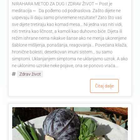
NIRAHARA METOD ZA DUG I ZDRAV ŽIVOT ~ Post je
meditacija ~ Da pođemo od podnaslova. Zašto dijete ne
uspevaju ili daju samo privremene rezultate? Zato što vas
sve dijete tretiraju kao komad mesa... Ni jedna vas niti vidi,
niti tretira kao ličnost, a kamoli kao duhovno biće. Dijeta ili
režim ishrane nema nikakve šanse ako ne menja ukorenjene
šablone mišljenja, ponašanja, reagovanja... Povećana kilaža,
hronične bolesti, desetkovan imuni sistem... su samo
simptomi. Uklanjanjem simptoma ne uklanjamo uzrok. A ako
ne uklonimo uzroke neke pojave, ona se ponovo vraća...
Zdrav život
Čitaj dalje