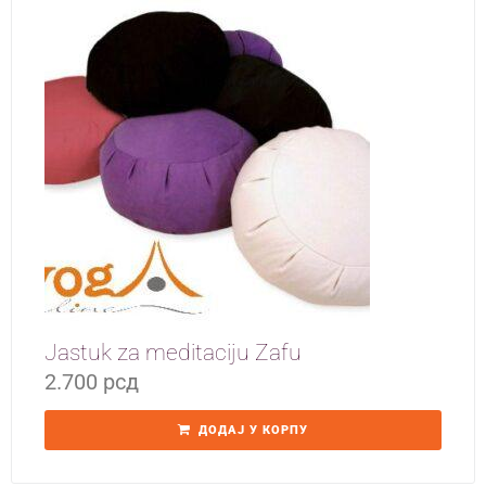
Jastuk za meditaciju Zafu
2.700
рсд
ДОДАЈ У КОРПУ