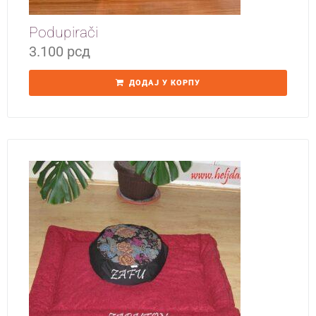
Podupirači
3.100
рсд
ДОДАЈ У КОРПУ