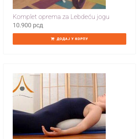
Komplet oprema za Lebdeću jogu
10.900
рсд
ДОДАЈ У КОРПУ