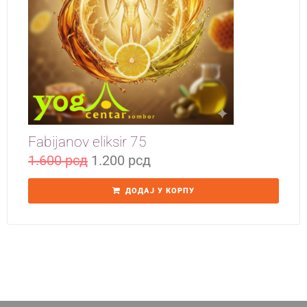
Yoga Travel
Blog
Joga
Kontakt
Fabijanov eliksir 75
1.600
рсд
1.200
рсд
ДОДАЈ У КОРПУ