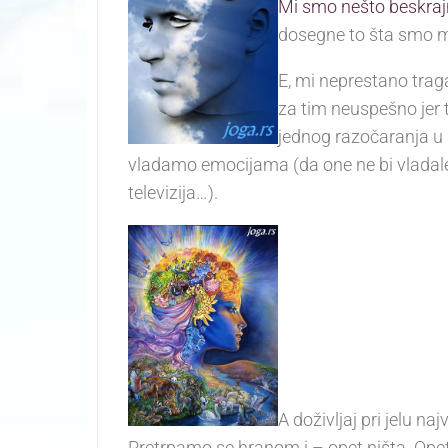
Mi smo nešto beskraj
dosegne to šta smo m
E, mi neprestano tra
za tim neuspešno jer 
jednog razočaranja u 
vladamo emocijama (da one ne bi vladale
televizija…).
A doživljaj pri jelu na
Pretrpamo se hranom i – opet ništa. Opet 