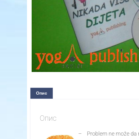
Опис
Опис
– Problem ne može da reši