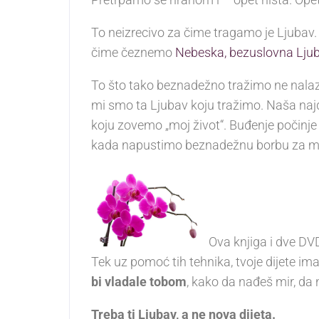
To neizrecivo za čime tragamo je Ljubav. A
čime čeznemo
Nebeska, bezuslovna Lju
To što tako beznadežno tražimo ne nalazi
mi smo ta Ljubav koju tražimo. Naša naj
koju zovemo „moj život“. Buđenje počinj
kada napustimo beznadežnu borbu za me
Ova knjiga i dve DV
Tek uz pomoć tih tehnika, tvoje dijete im
bi vladale tobom
, kako da nađeš mir, da
Treba ti Ljubav, a ne nova dijeta.