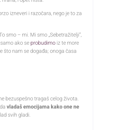
rzo izneveri i razočara, nego je to za
o smo – mi. Mi smo „Sebetražitelji“,
i samo ako se
probudimo
iz te more
sve što nam se događa; onoga časa
ime bezuspešno tragaš celog života.
 da
vladaš emocijama kako one ne
ad svih gladi.