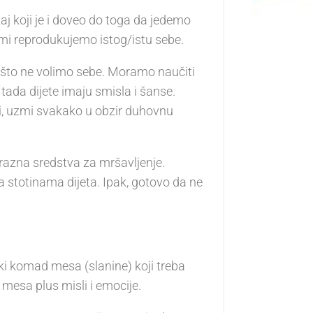
 koji je i doveo do toga da jedemo
mi reprodukujemo istog/istu sebe.
o što ne volimo sebe. Moramo naučiti
tada dijete imaju smisla i šanse.
 Ali, uzmi svakako u obzir duhovnu
 razna sredstva za mršavljenje.
sa stotinama dijeta. Ipak, gotovo da ne
eki komad mesa (slanine) koji treba
mesa plus misli i emocije.