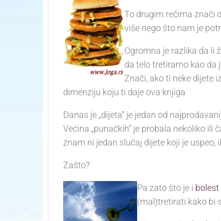
To drugim rečima znači d
više nego što nam je pot
Ogromna je razlika da li
da telo tretiramo kao da 
Znači, ako ti neke dijete 
dimenziju koju ti daje ova knjiga
Danas je „dijeta“ je jedan od najprodavan
Većina „punačkih“ je probala nekoliko ili 
znam ni jedan slučaj dijete koji je uspeo, ili
Zašto?
Pa zato što je i
bolest 
(mal)tretirati kako b