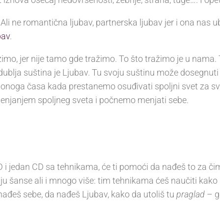
li ne romantična ljubav, partnerska ljubav jer i ona nas ub
bav
.
mo, jer nije tamo gde tražimo. To što tražimo je u nama. T
dublja suština je Ljubav. Tu svoju suštinu može dosegnut
e onoga časa kada prestanemo osuđivati spoljni svet za 
njanjem spoljneg sveta i počnemo menjati sebe.
D i jedan CD sa tehnikama, će ti pomoći da nađeš to za č
aju šanse ali i mnogo više: tim tehnikama ćeš naučiti kako
 nađeš sebe, da nađeš Ljubav, kako da utoliš tu
praglad
– gl