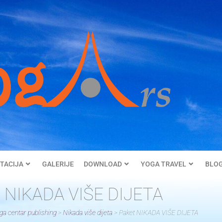
TACIJA
GALERIJE
DOWNLOAD
YOGA TRAVEL
BLO
t NIKADA VIŠE DIJETA
ga centar publishing
>
Nikada više dijeta
>
Paket NIKADA VIŠE DIJETA