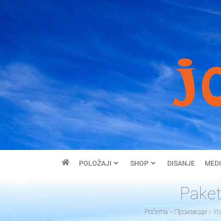
POLOŽAJI
SHOP
DISANJE
MEDI
Pake
Početna
>
Производи
>
Yo