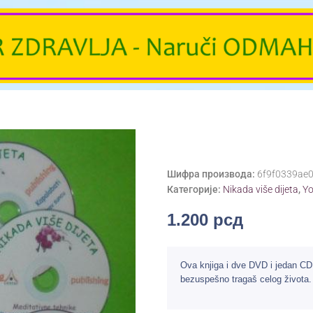
Шифра производа:
6f9f0339ae
Категорије:
Nikada više dijeta
,
Yo
1.200
рсд
Ova knjiga i dve DVD i jedan CD
bezuspešno tragaš celog života.