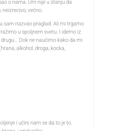
isao o nama. Um nije u stanju da
neizrecivo, večno.
gu sam nazvao praglad. Ali mi trgamo
ražimo u spoljnem svetu. I idemo iz
e u drugu… Dok ne naučimo kako da mi
rana, alkohol, droga, kocka,
ljenje i učini nam se da to je to.
hrana, i opet ništa.