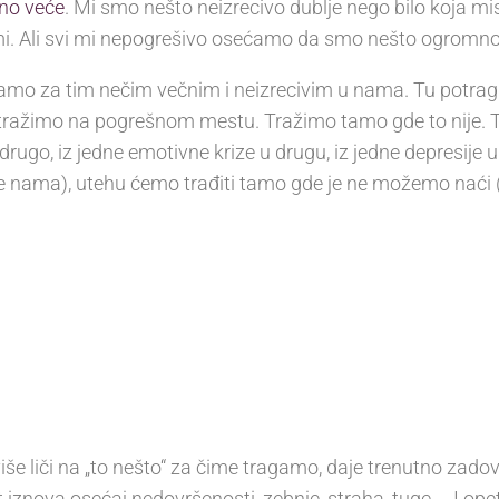
no veće
. Mi smo nešto neizrecivo dublje nego bilo koja m
i. Ali svi mi nepogrešivo osećamo da smo nešto ogromno, 
gamo za tim nečim večnim i neizrecivim u nama. Tu potra
tražimo na pogrešnom mestu. Tražimo tamo gde to nije. T
drugo, iz jedne emotivne krize u drugu, iz jedne depresij
 nama), utehu ćemo trađiti tamo gde je ne možemo naći (h
jviše liči na „to nešto“ za čime tragamo, daje trenutno zadovo
iznova osećaj nedovršenosti, zebnje, straha, tuge…. I opet 