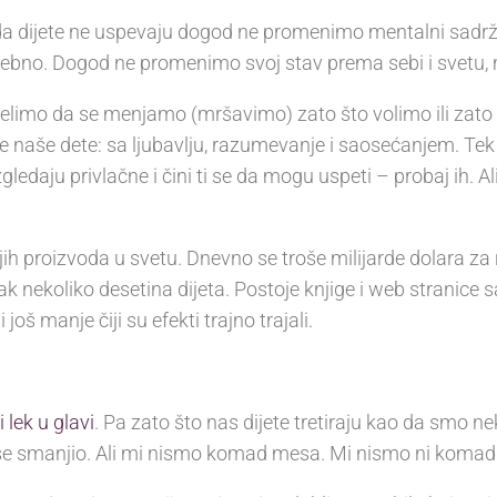
a dijete ne uspevaju dogod ne promenimo mentalni sadržaj
rebno. Dogod ne promenimo svoj stav prema sebi i svetu, 
 želimo da se menjamo (mršavimo) zato što volimo ili zat
je naše dete: sa ljubavlju, razumevanje i saosećanjem. Tek 
izgledaju privlačne i čini ti se da mogu uspeti – probaj ih.
ijih proizvoda u svetu. Dnevno se troše milijarde dolara za
čak nekoliko desetina dijeta. Postoje knjige i web stranice 
 još manje čiji su efekti trajno trajali.
i lek u glavi
. Pa zato što nas dijete tretiraju kao da smo n
i se smanjio. Ali mi nismo komad mesa. Mi nismo ni komad 