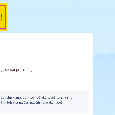
04
ga centar publishing
 sa tehnikama, će ti pomoći da nađeš to za čime
 Tim tehnikama ćeš naučiti kako da nađeš