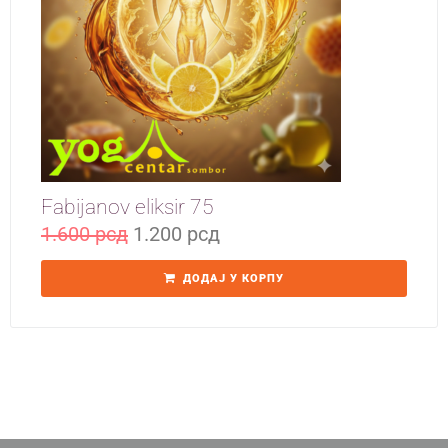
Yoga Travel
Blog
Joga
Kontakt
Fabijanov eliksir 75
1.600
рсд
1.200
рсд
ДОДАЈ У КОРПУ