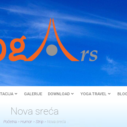
TACIJA
GALERIJE
DOWNLOAD
YOGA TRAVEL
BLO
Nova sreća
Početna
>
Humor
>
Strip
>
Nova sreća