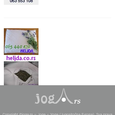
Copyright ©joga.rs – Joga – Yoga (Jugositočna Evropa). Sva prava