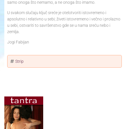
samo onoga što nemamo, a ne onoga što imamo.
U svakom slučaju ključ sreće je otelotvoriti istovremeno i
apsolutno i relativno u sebi; živeti istovremeno i večno i prolazno
u sebi, ostvariti to savršenstvo gde se u nama sreću nebo i
zemlja.
Jogi Fabijan
Strip