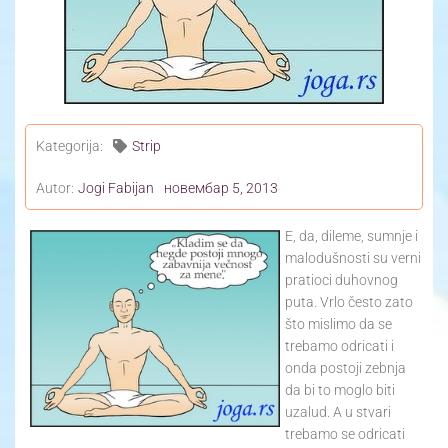
Yoga Travel
Blog
Joga
Kategorija:
Strip
Kontakt
Autor:
Jogi Fabijan
новембар 5, 2013
E, da, dileme, sumnje i
malodušnosti su verni
pratioci duhovnog
puta. Vrlo često zato
što mislimo da se
trebamo odricati i
onda postoji zebnja
da bi to moglo biti
uzalud. A u stvari
trebamo se odricati