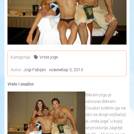
Yoga Travel
Blog
Joga
Kontakt
Kategorija:
Vrste joge
Autor:
Jogi Fabijan
новембар 5, 2013
Vrelo i snažno
Bikram jogu je
osnovao Bikram
Čouduri (vidimo ga na
slici sa dvoje vežbača)
je „vrela joga“ u kojoj
se prostorija zagreje