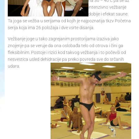
na 30 – 40 C pa se uz
intenzivno vežbanje
dobije i efekat saune.
Ta joga se vežba u serijama od kojih je najpoznatija tkzv Početna
serija koja ima 26 položaja i dve vsrte disanja.
Vežbanje joge u tako zagrejanim prostorijama izaziva jako
znojenje pa se veruje da ona oslobađa telo od otrova i čini ga
fleksibilnim. Postoje i rizici kod takvog vežbanja i to počevši od
nesvestica usled dehidracije pa preko povreda sve do srčanih
udara.