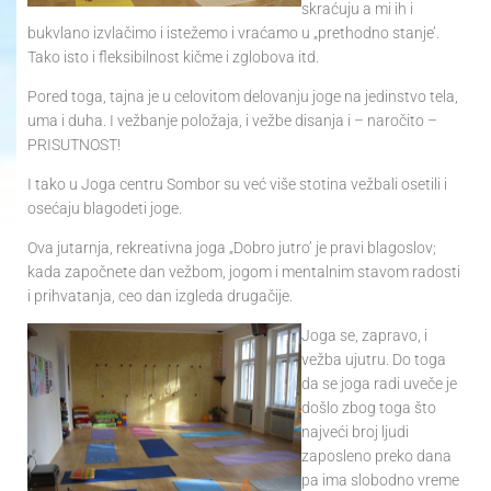
skraćuju a mi ih i
bukvlano izvlačimo i istežemo i vraćamo u „prethodno stanje’.
Tako isto i fleksibilnost kičme i zglobova itd.
Pored toga, tajna je u celovitom delovanju joge na jedinstvo tela,
uma i duha. I vežbanje položaja, i vežbe disanja i – naročito –
PRISUTNOST!
I tako u Joga centru Sombor su već više stotina vežbali osetili i
osećaju blagodeti joge.
Ova jutarnja, rekreativna joga „Dobro jutro’ je pravi blagoslov;
kada započnete dan vežbom, jogom i mentalnim stavom radosti
i prihvatanja, ceo dan izgleda drugačije.
Joga se, zapravo, i
vežba ujutru. Do toga
da se joga radi uveče je
došlo zbog toga što
najveći broj ljudi
zaposleno preko dana
pa ima slobodno vreme