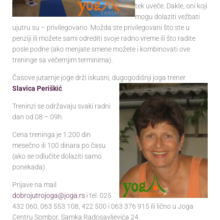
tek uveče. Dakle, oni koji
mogu dolaziti vežbati
ujutru su – privilegovano. Možda ste privilegovani što ste u
penziji ili možete sami odrediti svoje radno vreme ili što radite
posle podne (ako menjate smene možete i kombinovati ove
treninge sa večernjim terminima).
Časove jutarnje joge drži iskusni, dugogodišnji joga trener
Slavica Periškić
.
Treninzi se održavaju svaki radni
dan od 08 – 09h.
Cena treninga je 1.200 din
mesečno ili 100 dinara po času
(ako se odlučite dolaziti samo
ponekada).
Prijave na mail
dobrojutrojoga@joga.rs
i tel. 025
432 060, 063 553 108, 422 500 i 063 376 915 ili lično u Joga
Centru Sombor, Samka Radosavljevića 24.