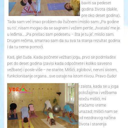
baviti sa pedeset
godina života (dakle,
pre oko deset godina).
Tada sam već imao problem da čučnem i mislio sam: „Pa godine
su to’; nisam mogao da se sagnem i vežem pertle, „hvatalo’ me je
u leđima… „Pa prešao sam pedesetu – šta je tu je’, mislio sam.
Drugim rečima, smatrao sam da su sva ta stanja rezultat godina
i da tu nema pomoći.
Kad, gle! čuda. Kada počnete vežbati jogu, prvo se podmladite
pet do deset godina (zavisi kada odpočnete i koliko savesno
vežbate) i posle više – ne starite. Mišići, zglobovi, nervni sistem,
funkcionisanje organa…sve ostaje na istom nivou. Pravo čudo!
I zaista, kada se u joga
položajima i vežbama
istežu mišići, mi
vraćamo vreme
unazad; mišići nam se
od nezdravog načina
života i starenja