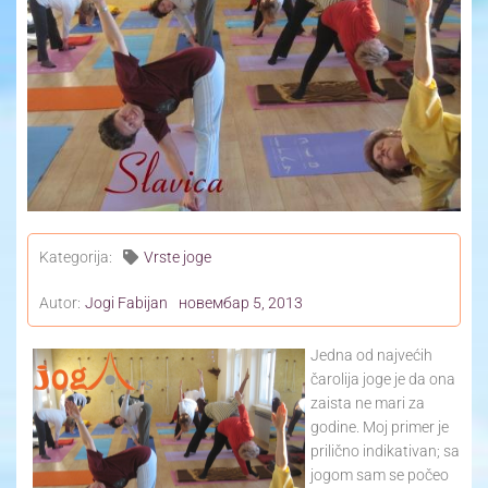
Yoga Travel
Blog
Joga
Kontakt
Kategorija:
Vrste joge
Autor:
Jogi Fabijan
новембар 5, 2013
Jedna od najvećih
čarolija joge je da ona
zaista ne mari za
godine. Moj primer je
prilično indikativan; sa
jogom sam se počeo