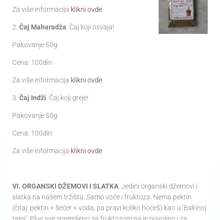
Za više informacija
klikni ovde
2.
Čaj Maharadža
. Čaj koji osvaja!
Pakovanje 50g
Cena: 100din
Za više informacija
klikni ovde
3.
Čaj Indži
. Čaj koji greje!
Pakovanje 50g
Cena: 100din
Za više informacija
klikni ovde
VI. ORGANSKI DŽEMOVI I SLATKA
. Jedini organski džemovi i
slatka na našem tržištu. Samo voće i fruktoza. Nema pektin
(čitaj: pektin + šećer + voda, pa pravi koliko hoćeš) kao u ‘Bakinoj
tajni’. Plus sve spremljeno sa fruktozom pa je povoljno i za