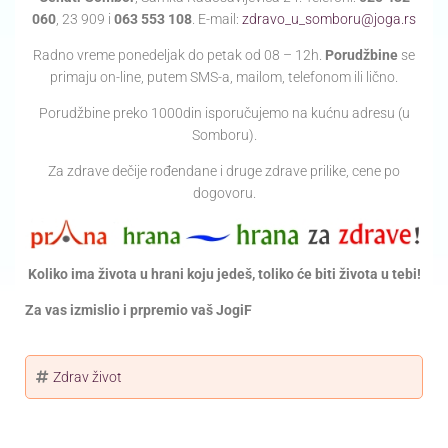
060
, 23 909 i
063 553 108
. E-mail:
zdravo_u_somboru@joga.rs
Radno vreme ponedeljak do petak od 08 – 12h.
Porudžbine
se
primaju on-line, putem SMS-a, mailom, telefonom ili lično.
Porudžbine preko 1000din isporučujemo na kućnu adresu (u
Somboru).
Za zdrave dečije rođendane i druge zdrave prilike, cene po
dogovoru.
Koliko ima života u hrani koju jedeš, toliko će biti života u tebi!
Za vas izmislio i prpremio vaš JogiF
Zdrav život