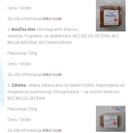
Cena: 100din
Za više informacija
klikni ovde
2.
BonŽita Diet
: Od integralnih žitarica i
semenja. Pogodna i za dijabetičare. BEZ BELOG ŠEĆERA, BEZ
BELOG BRAŠNA, BEZ MARGARINA!
Pakovanje 100g
Cena: 100din
Za više informacija
klikni ovde
3.
Zdralva
: Jedina zdrava alva na našem tržištu. Napravljena od
integralnog susamovog i žitnog brašna – sa voćnim šećerom.
BEZ BELOG ŠEĆERA!
Pakovanje 200g
Cena: 100din
Za više informacija
klikni ovde