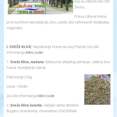
koji su odlučili reći ‘DA’
životu…
Prava zdrava hrana,
prve sunčeve reprodukcije; živo, sveže, bez rafinisanih dodataka,
organsko:
I. SVEŽE KLICE
, Najzdravija hrana na ovoj Planeti (za više
informacija
klikni ovde
)
1.
Sveže klice, mešane
: Mešavina isklijalog semenja. Jedina živa
hrana. Kompletan obrok.
Pakovanje120g
Cena: 100din
Za više informacija
klikni ovde
2.
Sveže klice lucerke
: Isklijalo seme deteline.
Bogato vitaminima, mineralima i ENZIMIMA.