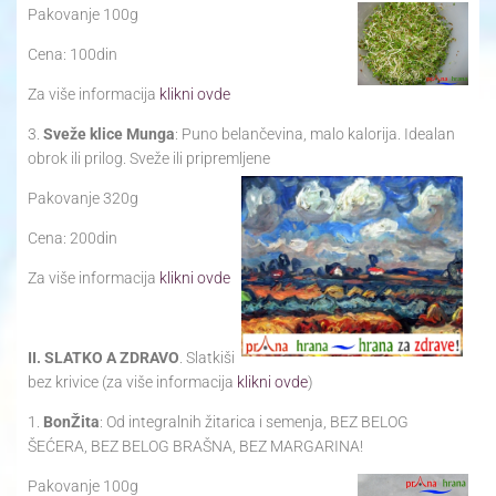
Pakovanje 100g
Cena: 100din
Za više informacija
klikni ovde
3.
Sveže klice Munga
: Puno belančevina, malo kalorija. Idealan
obrok ili prilog. Sveže ili pripremljene
Pakovanje 320g
Cena: 200din
Za više informacija
klikni ovde
II. SLATKO A ZDRAVO
. Slatkiši
bez krivice (za više informacija
klikni ovde
)
1.
BonŽita
: Od integralnih žitarica i semenja, BEZ BELOG
ŠEĆERA, BEZ BELOG BRAŠNA, BEZ MARGARINA!
Pakovanje 100g