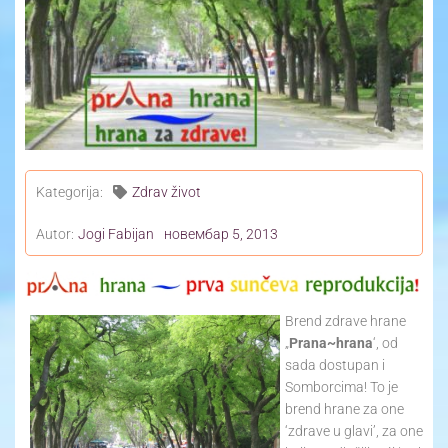
Yoga Travel
Blog
Joga
Kontakt
Kategorija:
Zdrav život
Autor:
Jogi Fabijan
новембар 5, 2013
Brend zdrave hrane
„
Prana~hrana
‘, od
sada dostupan i
Somborcima! To je
brend hrane za one
‘zdrave u glavi’, za one