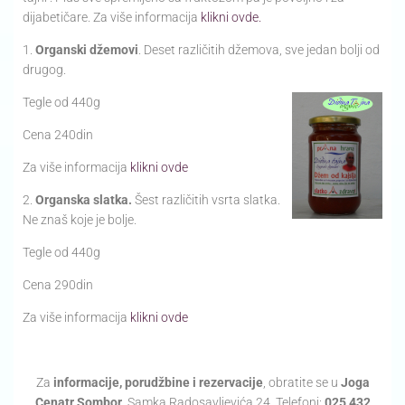
dijabetičare. Za više informacija
klikni ovde.
1.
Organski džemovi
. Deset različitih džemova, sve jedan bolji od
drugog.
Tegle od 440g
Cena 240din
Za više informacija
klikni ovde
2.
Organska slatka.
Šest različitih vsrta slatka.
Ne znaš koje je bolje.
Tegle od 440g
Cena 290din
Za više informacija
klikni ovde
Za
informacije, porudžbine i rezervacije
, obratite se u
Joga
Cenatr Sombor
, Samka Radosavljevića 24. Telefoni:
025 432