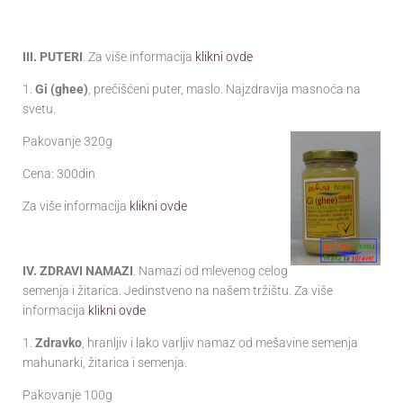
III. PUTERI
. Za više informacija
klikni ovde
1.
Gi (ghee)
, prečišćeni puter, maslo. Najzdravija masnoća na
svetu.
Pakovanje 320g
Cena: 300din
Za više informacija
klikni ovde
IV. ZDRAVI NAMAZI
. Namazi od mlevenog celog
semenja i žitarica. Jedinstveno na našem tržištu. Za više
informacija
klikni ovde
1.
Zdravko
, hranljiv i lako varljiv namaz od mešavine semenja
mahunarki, žitarica i semenja.
Pakovanje 100g