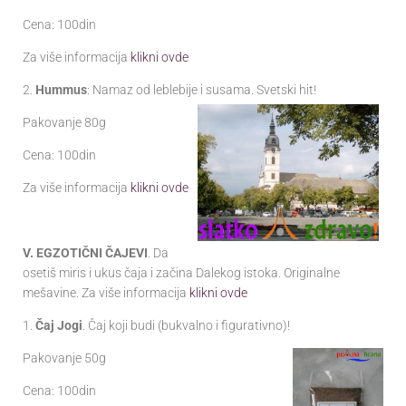
Cena: 100din
Za više informacija
klikni ovde
2.
Hummus
: Namaz od leblebije i susama. Svetski hit!
Pakovanje 80g
Cena: 100din
Za više informacija
klikni ovde
V. EGZOTIČNI ČAJEVI
. Da
osetiš miris i ukus čaja i začina Dalekog istoka. Originalne
mešavine. Za više informacija
klikni ovde
1.
Čaj Jogi
. Čaj koji budi (bukvalno i figurativno)!
Pakovanje 50g
Cena: 100din