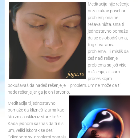
Meditacija nije rešenje
ni za kakav poseban
problem; ona ne
rešava ništa. Ona ti
jednostavno pomaže
da se oslobodiš uma,
tog stvaraoca
problema. Ti misliš da
ćeš naći rešenje
problema sa još više
mišljenja, ali sam
proces kojim
pokušavaš da nađeš rešenje je – problem. Um ne može da ti
nađe rešenje jer ga je on i stvorio.
Meditacija ti jednostavno
pomaže da klizneš iz uma kao
što zmija isklizi iz stare kože.
Kada jednom saznaš da ti nisi
um, veliki iskorak se desi.
Odjednom svi problemi postaju