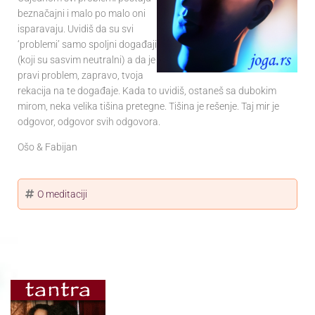
beznačajni i malo po malo oni
isparavaju. Uvidiš da su svi
‘problemi’ samo spoljni događaji
(koji su sasvim neutralni) a da je
pravi problem, zapravo, tvoja
rekacija na te događaje. Kada to uvidiš, ostaneš sa dubokim
mirom, neka velika tišina pretegne. Tišina je rešenje. Taj mir je
odgovor, odgovor svih odgovora.
Ošo & Fabijan
O meditaciji