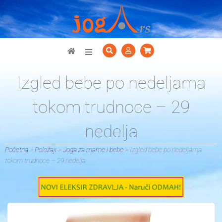
Položaji
Izgled bebe po nedeljama
Shop
tokom trudnoce – 29
nedelja
Disanje
Početna
>
Položaji
>
Joga za mame i bebe
>
Izgled bebe po nedeljama
Meditacija
tokom trudnoce – 29 nedelja
Galerije
Download