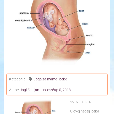
Yoga Travel
Blog
Joga
Kontakt
Kategorija:
Joga za mame i bebe
Autor:
Jogi Fabijan
новембар 5, 2013
29. NEDELJA
U ovoj nedelji beba