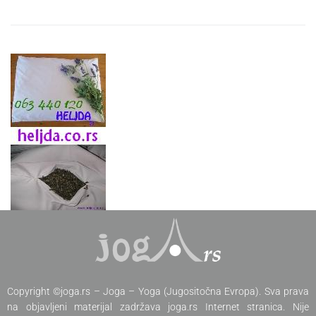
Copyright ©joga.rs – Joga – Yoga (Jugositočna Evropa). Sva prava
na objavljeni materijal zadržava joga.rs Internet stranica. Nije