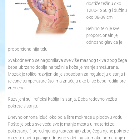
dostiže težinu oko
1200-1250 g i dužinu
oko 38-39 cm.
Bebino telo je sve
proporcionalnije,
odnosno glavica je
proporcionalnija telu.
Svakodnevno se nagomilava sve više masnog tkiva zbog čega
beba ubrzano dobija na težini a koža je manje smežurana.
Mozak je toliko razvijen da je sposoban za regulaciju disanja i
telesne temperature što ima značaja ako bi se beba rodila pre
vremena.
Razvijeni su i refleksi kašlja i sisanja. Beba redovno vežba
pokrete sisanja.
Dnevno on/ona izluči oko pola litre mokraće u plodovu vodu.
Pošto je beba sve veća sve je manje mesta u materici za
pokretanje (i pored njenog rastezanja) zbog čega njene pokrete
možete osetiti jasnije odnosno videti na stomaku pomeranje i