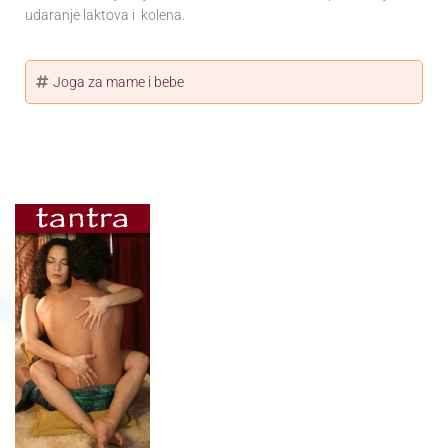
udaranje laktova i kolena.
Joga za mame i bebe