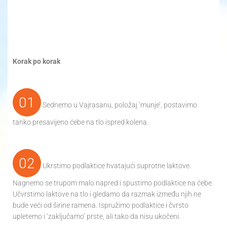
Korak po korak
01
Sednemo u Vajrasanu, položaj ‘munje’, postavimo
tanko presavijeno ćebe na tlo ispred kolena.
02
Ukrstimo podlaktice hvatajući suprotne laktove.
Nagnemo se trupom malo napred i spustimo podlaktice na ćebe.
Učvrstimo laktove na tlo i gledamo da razmak između njih ne
bude veći od širine ramena. Ispružimo podlaktice i čvrsto
upletemo i ‘zaključamo’ prste, ali tako da nisu ukočeni.