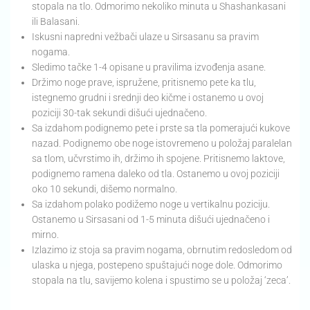
stopala na tlo. Odmorimo nekoliko minuta u Shashankasani
ili Balasani.
Iskusni napredni vežbači ulaze u Sirsasanu sa pravim
nogama.
Sledimo tačke 1-4 opisane u pravilima izvođenja asane.
Držimo noge prave, ispružene, pritisnemo pete ka tlu,
istegnemo grudni i srednji deo kičme i ostanemo u ovoj
poziciji 30-tak sekundi dišući ujednačeno.
Sa izdahom podignemo pete i prste sa tla pomerajući kukove
nazad. Podignemo obe noge istovremeno u položaj paralelan
sa tlom, učvrstimo ih, držimo ih spojene. Pritisnemo laktove,
podignemo ramena daleko od tla. Ostanemo u ovoj poziciji
oko 10 sekundi, dišemo normalno.
Sa izdahom polako podižemo noge u vertikalnu poziciju.
Ostanemo u Sirsasani od 1-5 minuta dišući ujednačeno i
mirno.
Izlazimo iz stoja sa pravim nogama, obrnutim redosledom od
ulaska u njega, postepeno spuštajući noge dole. Odmorimo
stopala na tlu, savijemo kolena i spustimo se u položaj ‘zeca’.