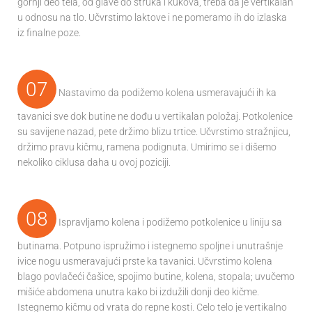
gornji deo tela, od glave do struka i kukova, treba da je vertikalan
u odnosu na tlo. Učvrstimo laktove i ne pomeramo ih do izlaska
iz finalne poze.
07
Nastavimo da podižemo kolena usmeravajući ih ka
tavanici sve dok butine ne dođu u vertikalan položaj. Potkolenice
su savijene nazad, pete držimo blizu trtice. Učvrstimo stražnjicu,
držimo pravu kičmu, ramena podignuta. Umirimo se i dišemo
nekoliko ciklusa daha u ovoj poziciji.
08
Ispravljamo kolena i podižemo potkolenice u liniju sa
butinama. Potpuno ispružimo i istegnemo spoljne i unutrašnje
ivice nogu usmeravajući prste ka tavanici. Učvrstimo kolena
blago povlačeći čašice, spojimo butine, kolena, stopala; uvučemo
mišiće abdomena unutra kako bi izdužili donji deo kičme.
Istegnemo kičmu od vrata do repne kosti. Celo telo je vertikalno