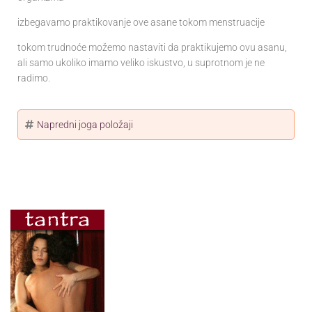
izbegavamo praktikovanje ove asane tokom menstruacije
tokom trudnoće možemo nastaviti da praktikujemo ovu asanu,
ali samo ukoliko imamo veliko iskustvo, u suprotnom je ne
radimo.
Napredni joga položaji