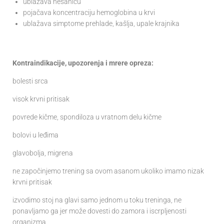
ublažava nesanicu
pojačava koncentraciju hemoglobina u krvi
ublažava simptome prehlade, kašlja, upale krajnika
Kontraindikacije, upozorenja i mrere opreza:
bolesti srca
visok krvni pritisak
povrede kičme, spondiloza u vratnom delu kičme
bolovi u leđima
glavobolja, migrena
ne započinjemo trening sa ovom asanom ukoliko imamo nizak
krvni pritisak
izvodimo stoj na glavi samo jednom u toku treninga, ne
ponavljamo ga jer može dovesti do zamora i iscrpljenosti
organizma