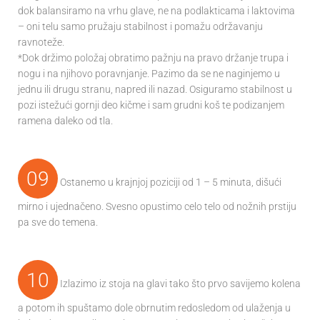
dok balansiramo na vrhu glave, ne na podlakticama i laktovima
– oni telu samo pružaju stabilnost i pomažu održavanju
ravnoteže.
*Dok držimo položaj obratimo pažnju na pravo držanje trupa i
nogu i na njihovo poravnjanje. Pazimo da se ne naginjemo u
jednu ili drugu stranu, napred ili nazad. Osiguramo stabilnost u
pozi istežući gornji deo kičme i sam grudni koš te podizanjem
ramena daleko od tla.
09
Ostanemo u krajnjoj poziciji od 1 – 5 minuta, dišući
mirno i ujednačeno. Svesno opustimo celo telo od nožnih prstiju
pa sve do temena.
10
Izlazimo iz stoja na glavi tako što prvo savijemo kolena
a potom ih spuštamo dole obrnutim redosledom od ulaženja u