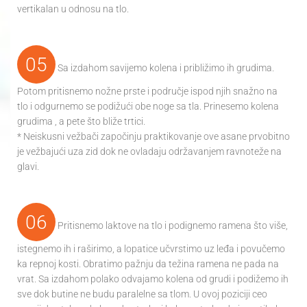
vertikalan u odnosu na tlo.
05
Sa izdahom savijemo kolena i približimo ih grudima.
Potom pritisnemo nožne prste i područje ispod njih snažno na
tlo i odgurnemo se podižući obe noge sa tla. Prinesemo kolena
grudima , a pete što bliže trtici.
* Neiskusni vežbači započinju praktikovanje ove asane prvobitno
je vežbajući uza zid dok ne ovladaju održavanjem ravnoteže na
glavi.
06
Pritisnemo laktove na tlo i podignemo ramena što više,
istegnemo ih i raširimo, a lopatice učvrstimo uz leđa i povučemo
ka repnoj kosti. Obratimo pažnju da težina ramena ne pada na
vrat. Sa izdahom polako odvajamo kolena od grudi i podižemo ih
sve dok butine ne budu paralelne sa tlom. U ovoj poziciji ceo