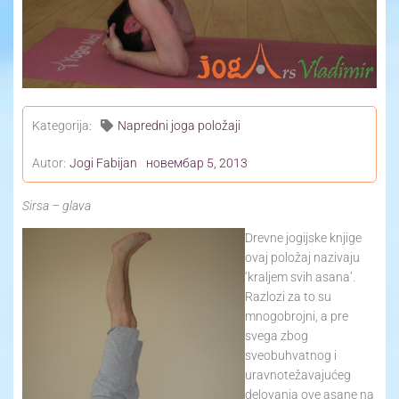
Kategorija:
Napredni joga položaji
Autor:
Jogi Fabijan
новембар 5, 2013
Sirsa – glava
Drevne jogijske knjige
ovaj položaj nazivaju
‘kraljem svih asana’.
Razlozi za to su
mnogobrojni, a pre
svega zbog
sveobuhvatnog i
uravnotežavajućeg
delovanja ove asane na