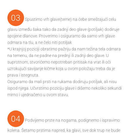
03
Spustimo vrh glave(teme) na ćebe smeštajući celu
glavu između šaka tako da zadnji deo glave (potiljak) dodiruje
spojene dlanove. Proverimo i osiguramo da samo vrh glave
odmara na tlu, a ne čelo niti potiljak
*U krajnjoj poziciji obratimo pažnju da nam težina tela odmara
na temenu, da ne padne na prednji ili zadnji deo glave. U
suprotnom, stvorićemo nepotreban pritisak na vrat ili oči
uzrokujući savijanje kičme koja u ovom položaju treba da je
prava i istegnuta.
Osiguramo da mali prsti na rukama dodiruju potiljak, ali nisu
ispod njega. Učvrstimo poziciju glave i dišemo nekoliko sekundi
mirno i ujednačeno u ovom stavu.
04
Podvijemo prste na nogama, podignemo i ispravimo
kolena. Šetamo prstima napred, ka glavi, sve dok trup ne bude