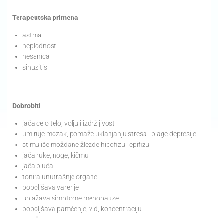
Terapeutska primena
astma
neplodnost
nesanica
sinuzitis
Dobrobiti
jača celo telo, volju i izdržljivost
umiruje mozak, pomaže uklanjanju stresa i blage depresije
stimuliše moždane žlezde hipofizu i epifizu
jača ruke, noge, kičmu
jača pluća
tonira unutrašnje organe
poboljšava varenje
ublažava simptome menopauze
poboljšava pamćenje, vid, koncentraciju