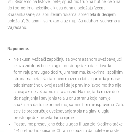
isti. Sednemo na listove i pete, spustimo trup na butine, čelo na
tlo i odmorimo nekoliko ciklusa daha u položaju ‘zeca’,
Shasankasane, sa ispruženim rukama ispred tela ili ‘dečijem
položaju’, Balasani, sa rukama uz trup. Sa udahom sednemo u
Vajrasanu.
Napomene:
Neiskusni vežbači započinju sa ovom asanom uvežbavajući
je uza zid ili još bolje u uglu prostorije tako da zidove koji
formiraju prav ugao dodiruju ramenima, kukovima i spoljnim
stranama peta. Na taj način možemo biti sigurni da je naše
telo simetrično u ovoj asani i da je pravilno izvodimo što nije
slučaj ako je vežbamo uz ravan zid. Naime, tada može doći
do naginjanja i savijanja tela u onu stranu koja nam je
snažnija a da to ne primetimo, samim tim i ne ispravimo. Zato
se više preporučuje uvežbavanje stoja na glavi u uglu
prostorije dok ne ovladamo njime.
Postavimo presavijeno ćebe u ugao ili uza zid. Sledimo tačke
1-4 prethodno opisane. Obratimo pažnju da upletene prste