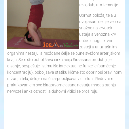
telo, duh, um i emocije.
Obrnut položaj tela u
ovoj asani deluje veoma
snažno na krvotok –
ustajala venozna krv
otiče iz nogu, krvni
zastoji u unutrašnjim
organima nestaju, a moždane ćelije se pune svežom arterijskom
krvlju. Sem što poboljšava cirkulaciju Sirsasana produbljuje
disanje, pospešuje i stimuliše intelektualne funkcije (pamćenje,
koncentraciju), poboljšava statiku kičme što doprinosi pravilnom
držanju tela, deluje i na čula-poboljšava vid i sluh…Redovnim
praktikovanjem ove blagotvorne asane nestaju mnoga stanja
nervoze i anksioznosti, a duhovni vidici se proširuju.