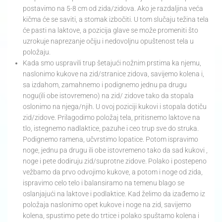
postavimo na 5-8 cm od zida/zidova. Ako je razdaljina veća
kičma će se saviti, a stomak izbočiti. U tom slučaju težina tela
će pasti na laktove, a pozicija glave se može promeniti što
uzrokuje naprezanje očiju i nedovoljnu opuštenost tela u
položaju.
Kada smo uspravili trup šetajući nožnim prstima ka njemu,
naslonimo kukove na zid/stranice zidova, savijemo kolena i,
sa izdahom, zamahnemo i podignemo jednu pa drugu
nogu(ili obe istovremeno) na zid/ zidove tako da stopala
oslonimo na njega/njih. U ovoj poziciji kukovi i stopala dotiču
zid/zidove. Prilagodimo položaj tela, pritisnemo laktove na
tlo, istegnemo nadlaktice, pazuhe i ceo trup sve do struka.
Podignemo ramena, učvrstimo lopatice. Potom ispravimo
noge, jednu pa drugu ili obe istovremeno tako da sad kukovi ,
noge i pete dodiruju zid/suprotne zidove. Polako i postepeno
vežbamo da prvo odvojimo kukove, a potom i noge od zida,
ispravimo celo telo i balansiramo na temenu blago se
oslanjajući na laktove i podlaktice. Kad želimo da izađemo iz
položaja naslonimo opet kukove i noge na zid, savijemo
kolena, spustimo pete do trtice i polako spuštamo kolena i