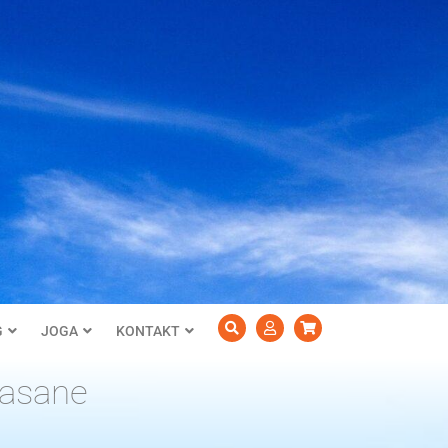
G
JOGA
KONTAKT
 asane