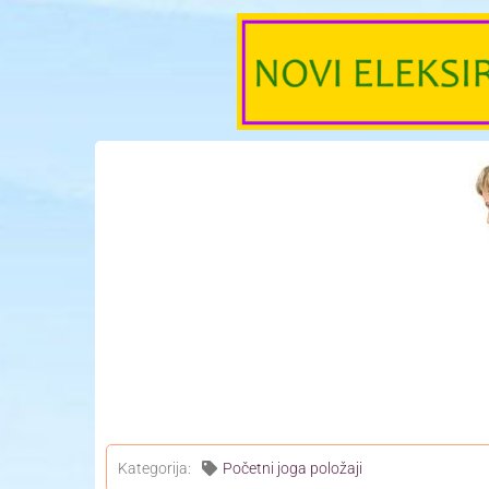
Kategorija:
Početni joga položaji