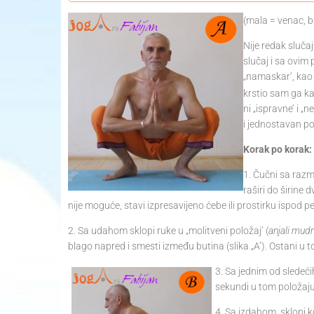
(mala = venac, b
Nije redak slučaj
slučaj i sa ovim
„namaskar’, kao
krstio sam ga ka
ni „ispravne’ i
„ne
i jednostavan po
Korak po korak:
1. Čučni sa razm
raširi do širine 
nije moguće, stavi izpresavijeno ćebe ili prostirku ispod pe
2. Sa udahom sklopi ruke u „molitveni položaj’ (
anjali mud
blago napred i smesti između butina (slika „A’). Ostani u 
3. Sa jednim od sledeći
sekundi u tom položaju,
4. Sa izdahom, sklopi k