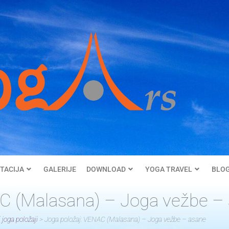
TACIJA
GALERIJE
DOWNLOAD
YOGA TRAVEL
BLO
AC (Malasana) – Joga vežbe –
 joga položaji
>
Joga položaj: VENAC (Malasana) – Joga vežbe – asane