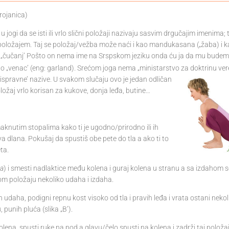
rojanica)
 u jogi da se isti ili vrlo slični položaji nazivaju sasvim drgučajim imenima; 
 položajem. Taj se položaj/vežba može naći i kao mandukasana („žaba) i 
 „čučanj’ Pošto on nema ime na Srspskom jeziku onda ću ja da mu budem 
o „venac’ (eng: garland). Srećom joga nema „ministarstvo za doktrinu ver
ispravne’ nazive. U svakom slučaju ovo je jedan odličan
ložaj vrlo korisan za kukove, donja leđa, butine…
aknutim stopalima kako ti je ugodno/prirodno ili ih
dva dlana. Pokušaj da spustiš obe pete do tla a ako ti to
ta.
ra
) i smesti nadlaktice među kolena i guraj kolena u stranu a sa izdahom 
tom položaju nekoliko udaha i izdaha.
h udaha, podigni repnu kost visoko od tla i pravih leđa i vrata ostani nekol
 punih pluća (slika „B’).
olena, spusti ruke na pod a glavu/čelo spusti na kolena i zadrži taj položa