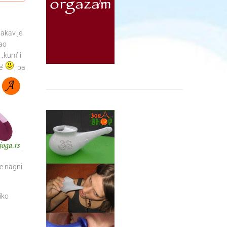
takav je
kao
„kum’ i
e’
, pa
se nagni
iko
j