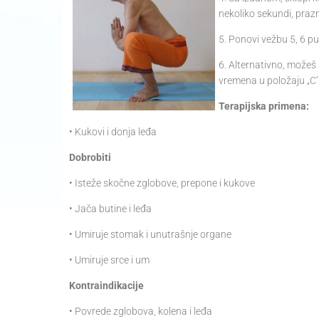
nekoliko sekundi, prazni
5. Ponovi vežbu 5, 6 pu
6. Alternativno, možeš 
vremena u položaju „C’
Terapijska primena:
• Kukovi i donja leđa
Dobrobiti
• Isteže skočne zglobove, prepone i kukove
• Jača butine i leđa
• Umiruje stomak i unutrašnje organe
• Umiruje srce i um
Kontraindikacije
• Povrede zglobova, kolena i leđa