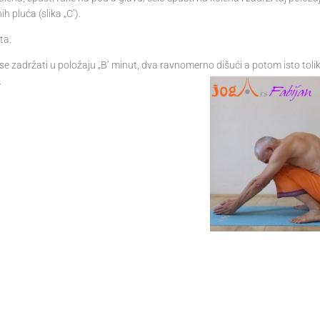
h pluća (slika „C’).
ta.
se zadržati u položaju „B’ minut, dva ravnomerno dišući a potom isto toli
.