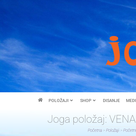
POLOŽAJI
SHOP
DISANJE
MEDI
Joga položaj: VEN
Početna
>
Položaji
>
Početni