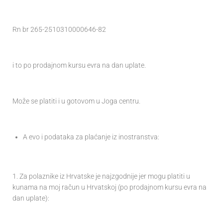
Rn br 265-2510310000646-82
i to po prodajnom kursu evra na dan uplate.
Može se platiti i u gotovom u Joga centru.
A evo i podataka za plaćanje iz inostranstva:
1. Za polaznike iz Hrvatske je najzgodnije jer mogu platiti u
kunama na moj račun u Hrvatskoj (po prodajnom kursu evra na
dan uplate):