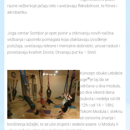
razne vežbe koje jačaju telo i uvećavaju fleksibilnost, te fitnes i
akrobatiku.
Joga centar Sombor je opet pionir u otkrivanju novih načina
vežbanja i upotrebi pomagala koja olakšavaju izvođenje
položaja, uvećavaju telesne i mentalne dobrobiti, unose radost i
povećavaju kvalitet života. Otvaraju put ka – Sreći.
Koncept obuke Lebdeće
®
joge
je taj da se
održava u dva modula,
po dva vikend dana
(subota i nedelja od 08
-12h i od 14 – 18h).
Tokom Modula I, steknu
se osnovna znanja i
korišćenja ležaljki, te se uče stojeće i sedeće asane. U Modulu II