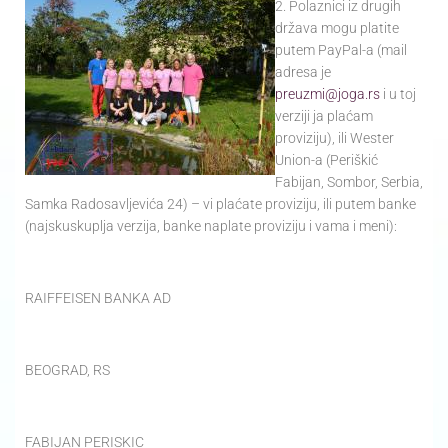
2. Polaznici iz drugih
država mogu platite
putem PayPal-a (mail
adresa je
preuzmi@joga.rs
i u toj
verziji ja plaćam
proviziju), ili Wester
Union-a (Periškić
Fabijan, Sombor, Serbia,
Samka Radosavljevića 24) – vi plaćate proviziju, ili putem banke
(najskuskuplja verzija, banke naplate proviziju i vama i meni):
RAIFFEISEN BANKA AD
BEOGRAD, RS
FABIJAN PERISKIC