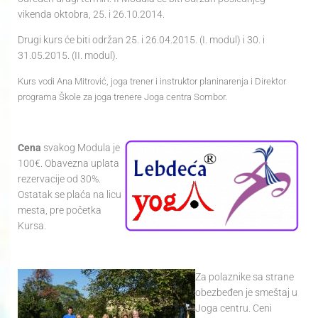
vikenda oktobra, 25. i 26.10.2014.
Drugi kurs će biti održan 25. i 26.04.2015. (I. modul) i 30. i
31.05.2015. (II. modul).
Kurs vodi Ana Mitrović, joga trener i instruktor planinarenja i Direktor
programa Škole za joga trenere Joga centra Sombor.
Cena
svakog Modula je
100€. Obavezna uplata
rezervacije od 30%.
Ostatak se plaća na licu
mesta, pre početka
Kursa.
Za polaznike sa strane
obezbeđen je smeštaj u
Joga centru. Ceni