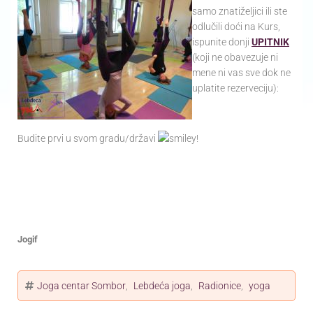
samo znatiželjici ili ste
odlučili doći na Kurs,
ispunite donji
UPITNIK
(koji ne obavezuje ni
mene ni vas sve dok ne
uplatite rezerveciju):
Budite prvi u svom gradu/državi
!
Jogif
Joga centar Sombor
,
Lebdeća joga
,
Radionice
,
yoga