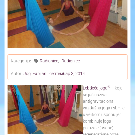
Yoga Travel
Blog
Joga
Kontakt
Kategorija:
Radionice
,
Radionice
Autor:
Jogi Fabijan
септембар 3, 2014
®
Lebdeća joga
– koja
se još naziva i
antigravitaciona i
vazdušna joga i sl. – je
u velikom usponu jer
kombinuje joga
položaje (asane),
regenerativne poze,