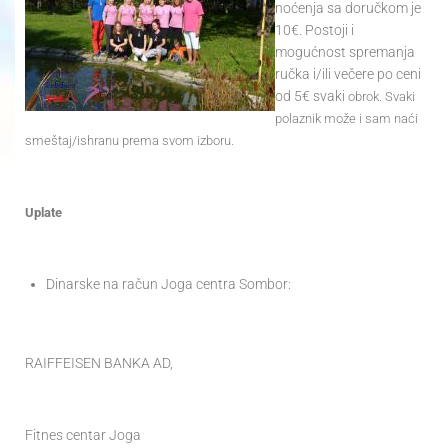
noćenja sa doručkom je
10€. Postoji i
mogućnost spremanja
ručka i/ili večere po ceni
od 5€ svaki
obrok. Svaki
polaznik može i sam naći
smeštaj/ishranu prema svom izboru.
Uplate
Dinarske na račun Joga centra Sombor:
RAIFFEISEN BANKA AD,
Fitnes centar Joga