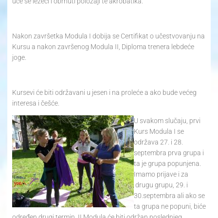
uče se ležeći i obrnuti položaji te akrobatika.
Nakon završetka Modula I dobija se Certifikat o učestvovanju na
Kursu a nakon završenog Modula II, Diploma trenera lebdeće
joge.
Kursevi će biti održavani u jesen i na proleće a ako bude većeg
interesa i češće.
U svakom slučaju, prvi
Kurs Modula I se
održava 27. i 28.
septembra prva grupa i
ta je grupa popunjena.
Imamo prijave i za
drugu grupu, 29. i
30.septembra ali ako se
ta grupa ne popuni, biće
određen drugi termin. II Modula će biti održan poslednjeg