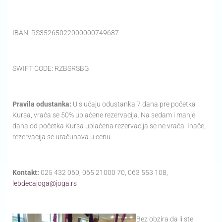
IBAN: RS35265022000000749687
SWIFT CODE: RZBSRSBG
Pravila odustanka:
U slučaju odustanka 7 dana pre početka
Kursa, vraća se 50% uplaćene rezervacija. Na sedam i manje
dana od početka Kursa uplaćena rezervacija se ne vraća. Inače,
rezervacija se uračunava u cenu.
Kontakt:
025 432 060, 065 21000 70, 063 553 108,
lebdecajoga@joga.rs
Bez obzira da li ste