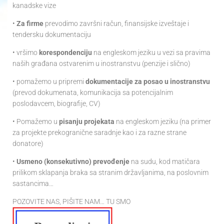
kanadske vize
•
Za firme
prevodimo završni račun, finansijske izveštaje i
tendersku dokumentaciju
• vršimo
korespondenciju
na engleskom jeziku u vezi sa pravima
naših građana ostvarenim u inostranstvu (penzije i slično)
• pomažemo u pripremi
dokumentacije za posao u inostranstvu
(prevod dokumenata, komunikacija sa potencijalnim
poslodavcem, biografije, CV)
• Pomažemo u
pisanju projekata
na engleskom jeziku (na primer
za projekte prekogranične saradnje kao i za razne strane
donatore)
•
Usmeno (konsekutivno) prevođenje
na sudu, kod matičara
prilikom sklapanja braka sa stranim državljanima, na poslovnim
sastancima…
POZOVITE NAS, PIŠITE NAM… TU SMO