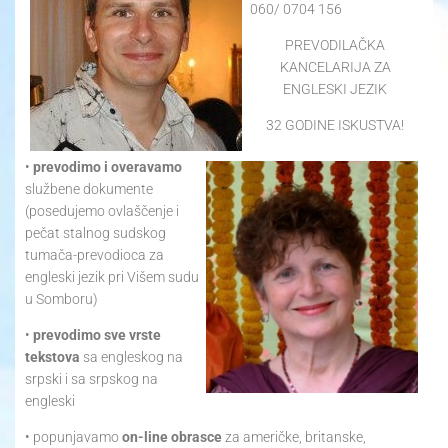
060/ 0704 156
PREVODILAČKA
KANCELARIJA ZA
ENGLESKI JEZIK
32 GODINE ISKUSTVA!
•
prevodimo i overavamo
službene dokumente
(posedujemo ovlaščenje i
pečat stalnog sudskog
tumača-prevodioca za
engleski jezik pri Višem sudu
u Somboru)
•
prevodimo sve vrste
tekstova
sa engleskog na
srpski i sa srpskog na
engleski
• popunjavamo
on-line obrasce
za američke, britanske,