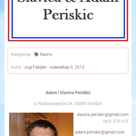
Yoga Travel
Blog
Joga
Kontakt
Kategorija:
Razno
Autor:
Jogi Fabijan
новембар 5, 2013
Adam i Slavica Periškić
S. Radosavljevića 24, 25000 Sombor
slavica.periskic@gmail.com
063/ 376 915
adam.periskic@gmail.com