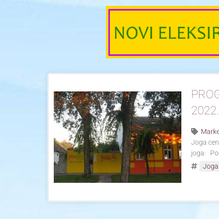
PROG
2022
Marke
Joga cen
joga: Poč
Joga