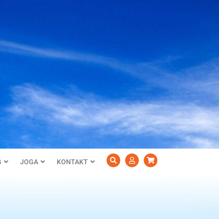
G
JOGA
KONTAKT