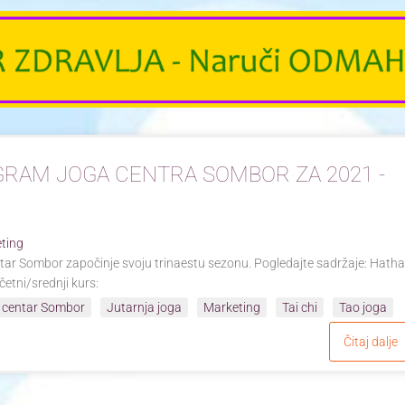
RAM JOGA CENTRA SOMBOR ZA 2021 -
.
ting
tar Sombor započinje svoju trinaestu sezonu. Pogledajte sadržaje: Hath
etni/srednji kurs:
 centar Sombor
Jutarnja joga
Marketing
Tai chi
Tao joga
Čitaj dalje