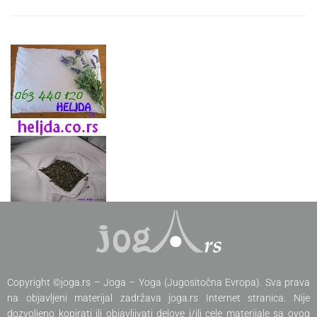
Copyright ©joga.rs – Joga – Yoga (Jugositočna Evropa). Sva prava
na objavljeni materijal zadržava joga.rs Internet stranica. Nije
dozvoljeno kopirati ili objavljivati delove i/ili cele materijale sa ovog