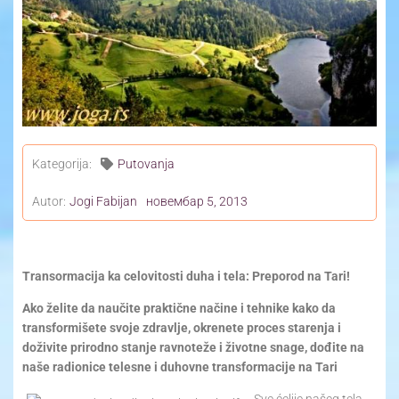
Yoga Travel
Blog
Joga
Kontakt
Kategorija:
Putovanja
Autor:
Jogi Fabijan
новембар 5, 2013
Transormacija ka celovitosti duha i tela: Preporod na Tari!
Ako želite da naučite praktične načine i tehnike kako da
transformišete svoje zdravlje, okrenete proces starenja i
doživite prirodno stanje ravnoteže i životne snage, dođite na
naše radionice telesne i duhovne transformacije na Tari
Sve ćelije našeg tela