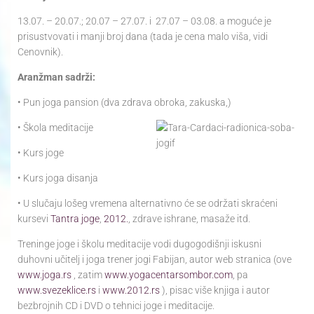
13.07. – 20.07.; 20.07 – 27.07. i 27.07 – 03.08. a moguće je
prisustvovati i manji broj dana (tada je cena malo viša, vidi
Cenovnik).
Aranžman sadrži:
• Pun joga pansion (dva zdrava obroka, zakuska,)
• Škola meditacije
• Kurs joge
• Kurs joga disanja
• U slučaju lošeg vremena alternativno će se održati skraćeni
kursevi
Tantra joge
,
2012.
, zdrave ishrane, masaže itd.
Treninge joge i školu meditacije vodi dugogodišnji iskusni
duhovni učitelj i joga trener jogi Fabijan, autor web stranica (ove
www.joga.rs
, zatim
www.yogacentarsombor.com
, pa
www.svezeklice.rs
i
www.2012.rs
), pisac više knjiga i autor
bezbrojnih CD i DVD o tehnici joge i meditacije.