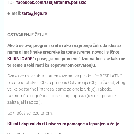
108,
facebook.com/fabijantantra.periskic
e-mail:
tara@joga.rs
——–
OSTVARENJE ŽELJE:
Ako ti se ovaj program sviđa i ako i najmanje želiš da ideš sa
nama a imaš neke prepreke ka tome (vreme, novac i slično),
KLIKNI OVDE
‘ i posej „seme promene’. Iznenadićeš se kako će
to seme u tebi rasti ka sopstvenom ostvarenju.
Svako ko mi se obrati putem ove sankalpe, dobiće BESPLATNO
pisano uputstvo i CD za primenu Ostvarenja (CD, na žalost, zbog
velike poštarine i interesa, samo za one iz Srbije). Takođe,
razmotriću mogućnost posebnog popusta (ukoliko postoje
zaista jaki razlozi).
Šokiraćeš se rezultatom!
Klikni i dopusti da ti Univerzum pomogne u ispunjenju želje.