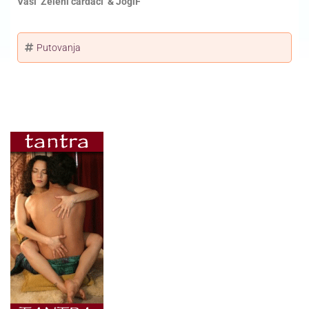
Vaši ‘Zeleni čardaci’ & JogiF
Putovanja