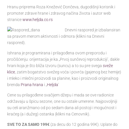
Hranu priprema Roza Knežević Dončeva, dugodišnji korisnik i
promoter zdrave hrane i zdravog načina života i autor web
stranice
www.heljda.co.rs
Dnevni raspored je izbalansiran
sa pravom merom aktivnosti i odmora (klikni na Dnevni
raspored).
Ishrana je programirana i prilagođena ovom preporodu i
pročišćenju: orijentacija je ka „Prvoj sunčevoj reprodukciji’, dakle
hrani koja je što bliža Izvoru (suncu) a to su pre svega
sveže
klice
, zatim bogatstvo svežeg voća i povrća (gajenog bez hemije)
i mleko i mlečni proizvodi sa planine, kao i proizvodi originalnog
brenda
Prana hrana
i „
Heljda
‘
Cene su prilagođene svačijem džepu i mada se ove radionice
održavaju u špicu sezone, one su ostale umerene. Najpovoljniji
su celi aranžmano od po sedam dana ali postoji i mogućnost i
kraćeg (a i dužeg) ostanka (klikni na Cenovnik).
SVE TO ZA SAMO 199€
(za decu do 12 godina 99€). Uplate do