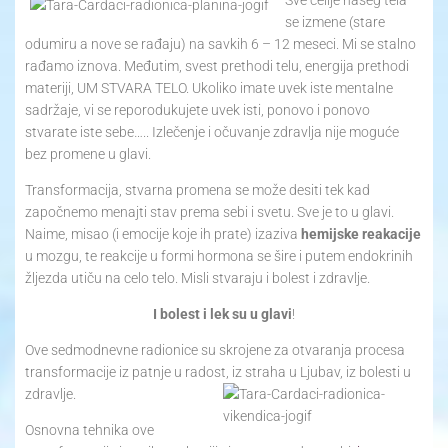
se izmene (stare
odumiru a nove se rađaju) na savkih 6 – 12 meseci. Mi se stalno
rađamo iznova. Međutim, svest prethodi telu, energija prethodi
materiji, UM STVARA TELO. Ukoliko imate uvek iste mentalne
sadržaje, vi se reporodukujete uvek isti, ponovo i ponovo
stvarate iste sebe….. Izlečenje i očuvanje zdravlja nije moguće
bez promene u glavi.
Transformacija, stvarna promena se može desiti tek kad
započnemo menajti stav prema sebi i svetu. Sve je to u glavi.
Naime, misao (i emocije koje ih prate) izaziva
hemijske reakacije
u mozgu, te reakcije u formi hormona se šire i putem endokrinih
žljezda utiču na celo telo. Misli stvaraju i bolest i zdravlje.
I bolest i lek su u glavi
!
Ove sedmodnevne radionice su skrojene za otvaranja procesa
transformacije iz patnje u radost, iz straha u Ljubav, iz bolesti u
zdravlje.
Osnovna tehnika ove