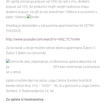
30. aprila ostvaruju popust od 10%! Za rad u vrtu, dodatni
popust od 10%. Svi polaznici mojih ranijih radionica imaju
dodatni popust: za njih je ceo aranžman 159evra a uz pomoć u
bašti 139evra
!
Smeštaj je obezbeđen u luksuznima apartmanima SA ČETIRI
ZVEZDICE.
http://www.youtube.com/watch?v=VNZ_TC7VvRA
Za boravak u dvoje možete izbrati ekstra apartmane Žubor 2 i
Žubor 3 (klikni na Cenovnik).
Obavezna uplata depozita od
30% kao rezervacija (uračunava
se u cenu).
Uplatu možete dati na račun Joga Centra Sombor kod NLB
banke račun broj: 310 – 16337 – 90, ili u gotovom u Joga Centru
Sombor, S. Radosavljevića 24, tel.
Za uplate iz inostranstva: