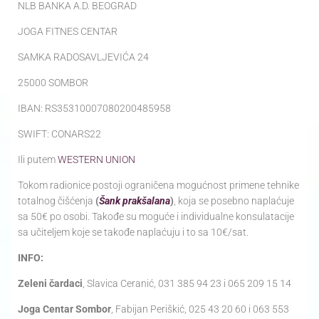
NLB BANKA A.D. BEOGRAD
JOGA FITNES CENTAR
SAMKA RADOSAVLJEVIĆA 24
25000 SOMBOR
IBAN: RS35310007080200485958
SWIFT: CONARS22
Ili putem
WESTERN UNION
Tokom radionice postoji ograničena mogućnost primene tehnike
totalnog čišćenja
(
Šank prakšalana
)
, koja se posebno naplaćuje
sa 50€ po osobi. Takođe su moguće i individualne konsulatacije
sa učiteljem koje se takođe naplaćuju i to sa 10€/sat.
INFO:
Zeleni čardaci
, Slavica Ceranić, 031 385 94 23 i 065 209 15 14
Joga Centar Sombor
, Fabijan Periškić, 025 43 20 60 i 063 553