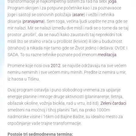
transformacije je najkompletniji sistem za rad na sebi:
joga
.
Program skrojen i za potpune početnike kao i za poznavaoce
joge i sastoji se osnovnih položaja (
asane
) i vežbi i tehnika
disanja (
pranayama
). Sem toga, većina ljudi uopšte ne zna gde se
mir nalazi. Mir se nalazi između dve misli i radi se o tome da se taj
prostor „proširi’, da se nauči kako zaustaviti taj neprekidni tok
misli što se stalno vraća u prošlost (krivice) ili ide u budućnost
(strahovi) a nikada nije tamo gde se Život jedino i dešava: OVDE I
SADA. To su razne tehnike poznate pod imenom
meditacija.
Promene koje nosi ova
2012
. se najviše održavaju na sve većem
nemiru nemirnih i sve većem miru mirnih. Pređite iz nemira u mir,
iz haosa u Tišinu.
Ovaj program ostavlja i puno slobodnog vremena za upijanje
energije planine i mnoge druge aktivnosti (planinarenje, šetnja,
obilazak okoline, vožnja bicikla, rad u vrtu, itd itd).
Zeleni čardaci
smešteni na moćnoj i tihoj planini Tari, na preko 1000m
nadmorske visine i 16km od Bajine Bašte, su idealno mesto za
otpočinjanje vaše trajne transformacije.
Postoje tri sedmodnevna termina: