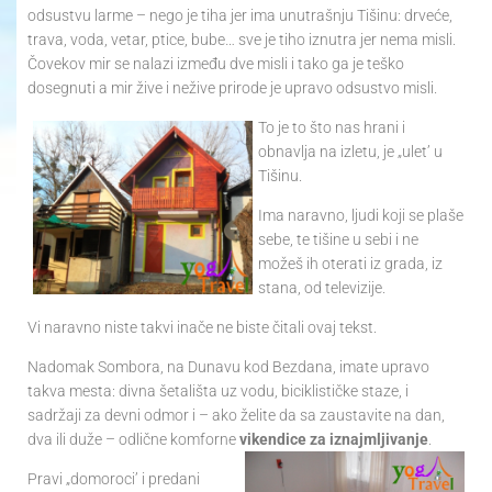
odsustvu larme – nego je tiha jer ima unutrašnju Tišinu: drveće,
trava, voda, vetar, ptice, bube… sve je tiho iznutra jer nema misli.
Čovekov mir se nalazi između dve misli i tako ga je teško
dosegnuti a mir žive i nežive prirode je upravo odsustvo misli.
To je to što nas hrani i
obnavlja na izletu, je „ulet’ u
Tišinu.
Ima naravno, ljudi koji se plaše
sebe, te tišine u sebi i ne
možeš ih oterati iz grada, iz
stana, od televizije.
Vi naravno niste takvi inače ne biste čitali ovaj tekst.
Nadomak Sombora, na Dunavu kod Bezdana, imate upravo
takva mesta: divna šetališta uz vodu, biciklističke staze, i
sadržaji za devni odmor i – ako želite da sa zaustavite na dan,
dva ili duže – odlične komforne
vikendice za iznajmljivanje
.
Pravi „domoroci’ i predani