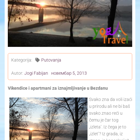
Yoga Travel
Blog
Joga
Kontakt
Kategorija:
Putovanja
Autor:
Jogi Fabijan
новембар 5, 2013
Vikendice i apartmani za iznajmljivanje u Bezdanu
Svako zna da voli izaći
u prirodu ali ne bi baš
svako znao reći u
čemu je čar tog
„izleta’. Iz čega je to
„izlet’? Iz grada, iz