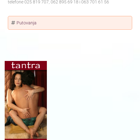
telefone 025 819 707, 062 895 69 18 i 063 701 61 56
Putovanja