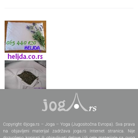
Copyright ©joga.rs – Joga – Yoga (Jugositočna Evropa). Sva prava
na objavljeni materijal zadržava joga.rs Internet stranica. Nije
dozvoljeno kopirati ili objavljivati delove i/ili cele materijale sa ovog