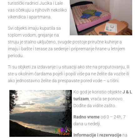
turistički radnici Jucika i Lale
vas očekuju u njihovih nekoliko
vikendica i apartmana.
Svi objekti imaju kupatila sa
toplom vodom, grejanje na
struju je stalno uključeno, svugde postoje priručne kuhinje a
imaju i bašte i terase za sedenje i pripremanje hrane u letnjem
periodu.
Ti su objketi za izdavanje i u situaciji ako ste na proputovanju, ili
ste u okolnim čardama pojeli i popili više pa ne želite da vozite ili
ako jednostavno želite da prespavate pored vode – u tišni.
Ko god je koristio objekte
J & L
turizam
, vraća se ponovo.
Dođite da vidite zašto.
Radno vreme
od 0 – 24h, 7
dana u nedelji.
Informacije i rezervacije
na