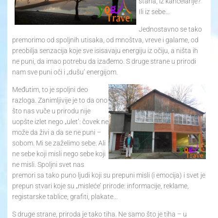
stana, iz kancelarije?
Ili iz sebe…
Jednostavno se tako
premorimo od spoljnih utisaka, od mnoštva, vreve i galame, od
preobilja senzacija koje sve isisavaju energiju iz očiju, a ništa ih
ne puni, da imao potrebu da izađemo. S druge strane u prirodi
nam sve puni oči i „dušu’ energijom.
Međutim, to je spoljni deo
razloga. Zanimljivije je to da ono
što nas vuče u prirodu nije
uopšte izlet nego „ulet’: čovek ne
može da živi a da se ne puni –
sobom. Mi se zaželimo sebe. Ali
ne sebe koji misli nego sebe koji
ne misli. Spoljni svet nas
premori sa tako puno ljudi koji su prepuni misli (i emocija) i svet je
prepun stvari koje su „misleće’ prirode: informacije, reklame,
registarske tablice, grafiti, plakate…
S druge strane, priroda je tako tiha. Ne samo što je tiha – u