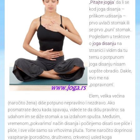
„
Pitajte jogija
‘ da li se
Yoga Travel
kod joga disanja –
prilikom udisanja –
Blog
prvo uvlači stomak ili
se prvo „puni’ stomak.
Joga
Pogledam u tesktove
o
joga disanju
na
stranici i vidim da tu
Kontakt
temu o potpunom
joga disanju nisam
uopšte obradio. Dakle,
evo me na
„popravnom’.
Elem, velika većina
(naročito žena) diše potpuno nepravilno i nezdravo. Ako
posmatrate decu kada spavaju, videće te da dišu pravilno: sa
udahom im se diže stomak a sa izdahom spušta. Međutim,
vremenom „pokvarimo’ način disanja i počinjemo disati sve pliće i
pliće, i sve više samo sa vrhovima pluća. Tome naročito doprinosi
vaspitanje (porodično, društveno, crkveno) usled koga