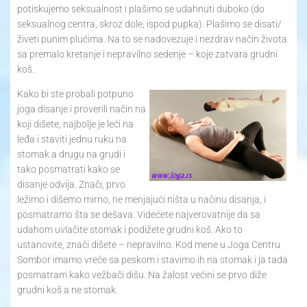
potiskujemo seksualnost i plašimo se udahnuti duboko (do
seksualnog centra, skroz dole, ispod pupka). Plašimo se disati/
živeti punim plućima. Na to se nadovezuje i nezdrav način života
sa premalo kretanje i nepravilno sedenje – koje zatvara grudni
koš.
Kako bi ste probali potpuno
joga disanje i proverili način na
koji dišete, najbolje je leći na
leđa i staviti jednu ruku na
stomak a drugu na grudi i
tako posmatrati kako se
disanje odvija. Znači, prvo
ležimo i dišemo mirno, ne menjajući ništa u načinu disanja, i
posmatramo šta se dešava. Videćete najverovatnije da sa
udahom uvlačite stomak i podižete grudni koš. Ako to
ustanovite, znači dišete – nepravilno. Kod mene u Joga Centru
Sombor imamo vreće sa peskom i stavimo ih na stomak i ja tada
posmatram kako vežbači dišu. Na žalost većini se prvo diže
grudni koš a ne stomak.