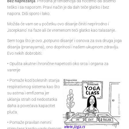
bez naprezanja
. Prirodna je tendencija da hoćemo da dišemo
teško i sa naporom. Pravi način je da dah teče glatko i bez
napora. Diši sporo i lako.
Možda će vam se u početku ovo disanje činiti neprirodno i
„iscepkano’ na faze ali će vremenom teći glatko kao talasanje.
Sem toga što je ovo „potpuno disanje’ i osnova za sva druga joga
disanja (pranayama), ono doprinosi i našem ukupnom zdravlju.
Evo nekih dobrobiti:
• Opušta akutne i hronične napetosti oko srca i organa za
varenje
•
Pomaže kod bolesnih stanja
respirativnog sistema kao što
su astma i emfizema jer
uklanja strah od nedostatka
daha a povećava kapacitet
pluća.
• Pomaže pravilan nervni
stimulans kardio-vaskularnom