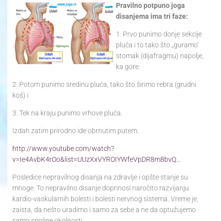
Pravilno potpuno joga
disanjema ima tri faze:
1. Prvo punimo donje sekcije
pluća i to tako što „guramo’
stomak (dijafragmu) napolje,
ka gore.
2. Potom punimo sredinu pluća, tako što širimo rebra (grudni
koš) i
3. Tek na kraju punimo vrhove pluća.
Izdah zatim prirodno ide obrnutim putem.
http://www.youtube.com/watch?
v=Ie4AvbK4rOo&list=UUzXxVYROIYWfeVpDR8m8bvQ…
Posledice nepravilnog disanja na zdravlje i opšte stanje su
mnoge. To nepravilno disanje doprinosi naročito razvijanju
kardio-vaskularnih bolesti i bolesti nervnog sistema. Vreme je,
zaista, da nešto uradimo i samo za sebe a ne da optužujemo
samo spoljne okolnosti.