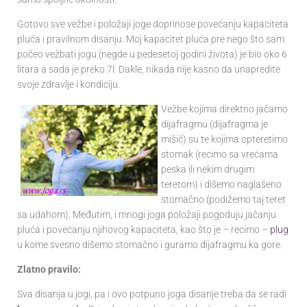
Gotovo sve vežbe i položaji joge doprinose povećanju kapaciteta
pluća i pravilnom disanju. Moj kapacitet pluća pre nego što sam
počeo vežbati jogu (negde u pedesetoj godini života) je bio oko 6
litara a sada je preko 7l. Dakle, nikada nije kasno da unapredite
svoje zdravlje i kondiciju.
Vežbe kojima direktno jačamo
dijafragmu (dijafragma je
mišić) su te kojima opteretimo
stomak (recimo sa vrećama
peska ili nekim drugim
teretom) i dišemo naglašeno
stomačno (podižemo taj teret
sa udahom). Međutim, i mnogi joga položaji pogoduju jačanju
pluća i povećanju njihovog kapaciteta, kao što je – recimo –
plug
u kome svesno dišemo stomačno i guramo dijafragmu ka gore.
Zlatno pravilo:
Sva disanja u jogi, pa i ovo potpuno joga disanje treba da se radi