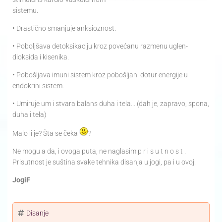
sistemu.
• Drastično smanjuje anksioznost.
• Poboljšava detoksikaciju kroz povećanu razmenu uglen-
dioksida i kisenika.
• Pobošljava imuni sistem kroz pobošljani dotur energije u
endokrini sistem.
• Umiruje um i stvara balans duha i tela….(dah je, zapravo, spona,
duha i tela)
Malo li je? Šta se čeka
?
Ne mogu a da, i ovoga puta, ne naglasim p r i s u t n o s t .
Prisutnost je suština svake tehnika disanja u jogi, pa i u ovoj.
JogiF
Disanje