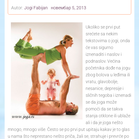
Autor:
Jogi Fabijan
новембар 5, 2013
Ukoliko se prvi put
srećete sa nekim
tekstovima o jogi, onda
će vas sigurno
iznenaditi i naslov i
podnaslov. Većina
početnika dođe na jogu
zbog bolova u leđima ili
vratu, glavobolje,
nesanice, depresije i
sličnih tegoba i iznenadi
se da joga može
pomoći da se takva
stanja otklone ili ublaže
ali i da je joga nešto
mnogo, mnogo više. Često se po prvi put upitaju kakav je to glas
u nama što neprestano nešto priča, žali se, strahuje i prevrće po