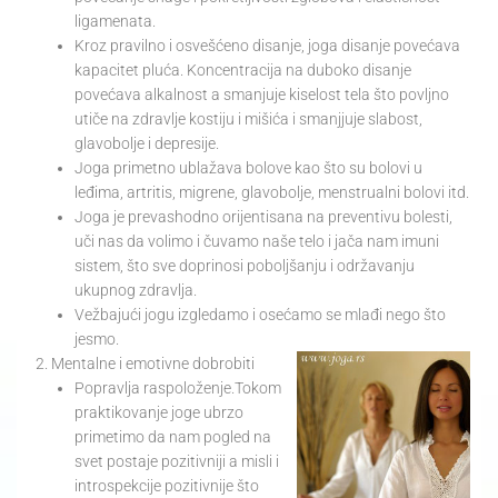
ligamenata.
Kroz pravilno i osvešćeno disanje, joga disanje povećava
kapacitet pluća. Koncentracija na duboko disanje
povećava alkalnost a smanjuje kiselost tela što povljno
utiče na zdravlje kostiju i mišića i smanjjuje slabost,
glavobolje i depresije.
Joga primetno ublažava bolove kao što su bolovi u
leđima, artritis, migrene, glavobolje, menstrualni bolovi itd.
Joga je prevashodno orijentisana na preventivu bolesti,
uči nas da volimo i čuvamo naše telo i jača nam imuni
sistem, što sve doprinosi poboljšanju i održavanju
ukupnog zdravlja.
Vežbajući jogu izgledamo i osećamo se mlađi nego što
jesmo.
Mentalne i emotivne dobrobiti
Popravlja raspoloženje.Tokom
praktikovanje joge ubrzo
primetimo da nam pogled na
svet postaje pozitivniji a misli i
introspekcije pozitivnije što