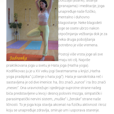
položaja (asane), disanja
(pranajama) i meditacije, joga
unapređuje naše fizičko,
mentalno i duhovno
blagostanje. Neke blagodeti
joge se osete ubrzo nakon
otpočinjanja vežbanja dok je za
neka druga poboljšanja
potrebno je više vremena.
Postoji više vrsta joge ali sve
imaju isti cilj. Najviše
praktikovana joga u svetu je Hata joga (Hatha yoga).
Kodifikovao ju je u XV veku jogi Swatmarama u knjizi „Hatha
yoga pradipika“ („Učenje o hata jogi“). Hata je sanskritska reč i
sastavljena je od dve imenice: ha, što znači „sunce“ i ta što znači
„mesec“. Ona uravnotežuje i sjedinjuje suprotne strane našeg
bića predstavljene u levoj i desnoj polovini mozga, simpatički i
parasimpatički nervini sistem, „muške“ i „ženske“ strane naše
ličnosti. To je joga koja stavlja akcenat na fizičku aktivnost i kroz
koju se unapređuje zdravlja, smiruje um i usporava starenje.