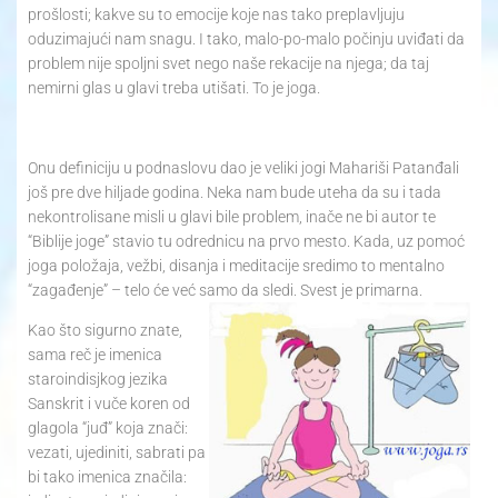
prošlosti; kakve su to emocije koje nas tako preplavljuju
oduzimajući nam snagu. I tako, malo-po-malo počinju uviđati da
problem nije spoljni svet nego naše rekacije na njega; da taj
nemirni glas u glavi treba utišati. To je joga.
Onu definiciju u podnaslovu dao je veliki jogi Mahariši Patanđali
još pre dve hiljade godina. Neka nam bude uteha da su i tada
nekontrolisane misli u glavi bile problem, inače ne bi autor te
“Biblije joge” stavio tu odrednicu na prvo mesto. Kada, uz pomoć
joga položaja, vežbi, disanja i meditacije sredimo to mentalno
“zagađenje” – telo će već samo da sledi. Svest je primarna.
Kao što sigurno znate,
sama reč je imenica
staroindisjkog jezika
Sanskrit i vuče koren od
glagola “juđ” koja znači:
vezati, ujediniti, sabrati pa
bi tako imenica značila: