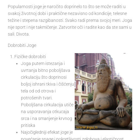
Popularnosti joge je naročito doprinelo to što se može raditi u
svakoj životnoj dobi i praktične nezavisno od kondicije, telesne
težine i stepena razgibanosti. Svako radi prema svojoj meri. Joga
nije sport i nije takmičenje. Zatvorite oči i radite kao da ste sami u
sali. Divota.
Dobrobiti Joge
Fizičke dobrobiti
Joga putem istezanja i
uvrtanja bitno poboljšava
cirkulaciju što doprinosi
boljoj ishrani tkiva i čišćenju
tela od od otrova i
potrošenih tvari.
Poboljšana cirkulacija utiče
na usporavanja otkucaja
srca i na smanjenje krvnog
pritiska
Najočigledniji efekat joge je
povećanje snage i pokretljivosti zglobova i elastičnost