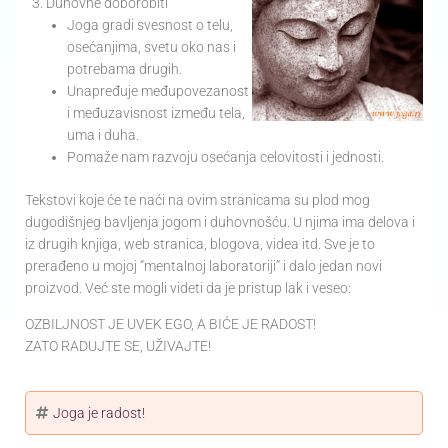
Duhovne doborobiti
Joga gradi svesnost o telu,
osećanjima, svetu oko nas i
potrebama drugih.
Unapređuje međupovezanost
i međuzavisnost između tela,
uma i duha.
Pomaže nam razvoju osećanja celovitosti i jednosti.
Tekstovi koje će te naći na ovim stranicama su plod mog
dugodišnjeg bavljenja jogom i duhovnošću. U njima ima delova i
iz drugih knjiga, web stranica, blogova, videa itd. Sve je to
prerađeno u mojoj “mentalnoj laboratoriji” i dalo jedan novi
proizvod. Već ste mogli videti da je pristup lak i veseo:
OZBILJNOST JE UVEK EGO, A BIĆE JE RADOST!
ZATO RADUJTE SE, UŽIVAJTE!
Joga je radost!