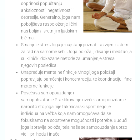
doprinosi popuštanju
anksioznosti, negativnosti i
depresije. Generalno, joga nam
poboljšava raspoloženje i čini
nas boljim i sretnijim ljudskim
bićima.
Smanjuje stres.Joga je najstariji poznati razvijeni sistem
za rad na samome sebi. Joga položaji, disanje i meditacija
su klinički dokazane metode za umanjenje stresa i
njegovih posledica.
Unapređuje mentalne finkcije.Mnogi joga položaji
popravljaju pamćenje i koncentraciju, te kooridnaciju i fine
motorne funkcije.
Povećava samopouzdanje i
samoprihvatanje.Praktikovanje uveće samopouzdanje
naročito što joga nije takmičarski sport nego je
individualna vežba koja nam omogućava da se
fokusiramo na sopstvene mogućnosti i potrebe. Budući
joga ispravlja položaj tela naše se sampouzdanje ubrzo
vidi i pri hodu i inače.