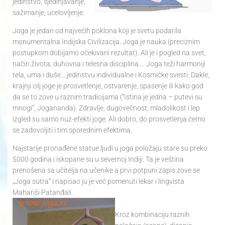
jedinstvo, sjedinjavanje,
sažimanje, ucelovljenje.
Joga je jedan od najvećih poklona koji je svetu podarila
monumentalna Indijska Civilizacija. Joga je nauka (preciznim
postupkom dobijamo očekivani rezultat). Ali je i pogled na svet,
način života, duhovna i telesna disciplina…. Joga teži harmoniji
tela, uma i duše….jedinstvu individualne i Kosmičke svesti. Dakle,
krajnji cilj joge je prosvetlenje, ostvarenje, spasenje ili kako god
da se to zove u raznim tradicijama (“Istina je jedna – putevi su
mnogi”, Jogananda). Zdravlje, dugovečnost, mladolikost i lep
izgled su samo nuz-efekti joge. Ali dobro, do prosvetlenja ćemo
se zadovoljiti i tim sporednim efektima.
Najstarije pronađene statue ljudi u joga položaju stare su preko
5000 godina i iskopane su u severnoj Indiji. Ta je veština
prenošena sa učitelja na učenike a prvi potpuni zapis zove se
„Joga sutra“ i napisao ju je već pomenuti lekar i lingvista
Mahariši Patanđali.
Kroz kombinaciju raznih