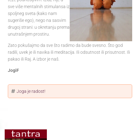
sve više mentalnih stimulansa iz
spoljneg sveta (kako nam
sugeriše ego), nego na sasvim
drugoj strani: u okretanju prema
unutrašnjem prostiru.
Zato pokušajmo da sve što radimo da bude svesno. Što god
radili, uvek je ili navika ili meditacija. Ili odsutnost ili prisutnost. Ili
pakao ili Raj. A izbor je naš.
JogiF
Joga je radost!