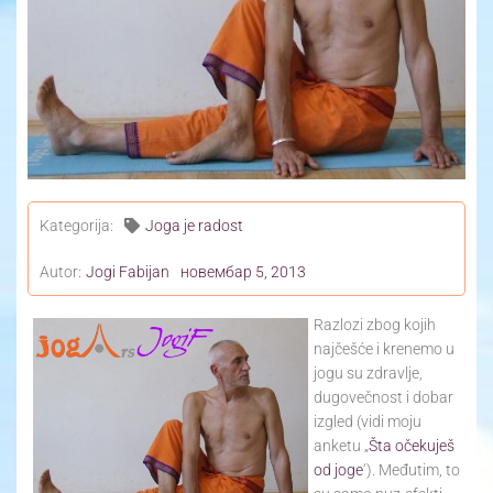
Yoga Travel
Blog
Joga
Kontakt
Kategorija:
Joga je radost
Autor:
Jogi Fabijan
новембар 5, 2013
Razlozi zbog kojih
najčešće i krenemo u
jogu su zdravlje,
dugovečnost i dobar
izgled (vidi moju
anketu „
Šta očekuješ
od joge
‘). Međutim, to