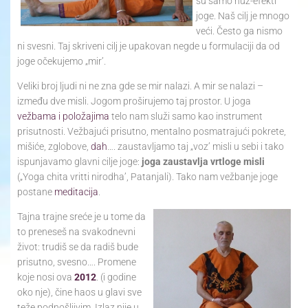
su samo nuz-efekti
joge. Naš cilj je mnogo
veći. Često ga nismo
ni svesni. Taj skriveni cilj je upakovan negde u formulaciji da od
joge očekujemo „mir’.
Veliki broj ljudi ni ne zna gde se mir nalazi. A mir se nalazi –
između dve misli. Jogom proširujemo taj prostor. U joga
vežbama i položajima
telo nam služi samo kao instrument
prisutnosti. Vežbajući prisutno, mentalno posmatrajući pokrete,
mišiće, zglobove,
dah
…. zaustavljamo taj „voz’ misli u sebi i tako
ispunjavamo glavni cilje joge:
joga zaustavlja vrtloge misli
(„Yoga chita vritti nirodha’, Patanjali). Tako nam vežbanje joge
postane
meditacija
.
Tajna trajne sreće je u tome da
to preneseš na svakodnevni
život: trudiš se da radiš bude
prisutno, svesno…. Promene
koje nosi ova
2012
. (i godine
oko nje), čine haos u glavi sve
teže podnošljivim. Izlaz nije u