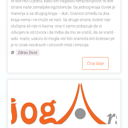
te dve reči u jednu, kako bih naglasio nerazdvojivost te dve
strane naše zemaljske egzistencije. Sa jednog kraja čovek je
materija a sa drugog kraja – duh. Granice između ta dva
kraja nema i ne može se naći. Sa druge strane, bolest nije
slučajna ali nije ni kazna: ona ti samo pokazuje da si
odvojen/a od Izvora i da treba da mu se vratiš, da se vratiš -
sebi. Inače, uskoro bi mogla već biti sramota biti bolesan jer
je to znak nezdravih i otrovnih misli i emocija.
Zdrav život
Čitaj dalje