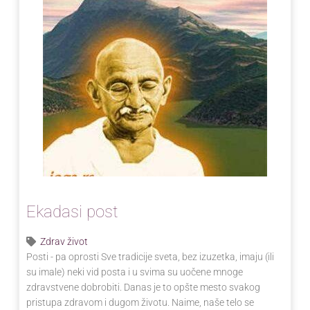
Ekadasi post
Zdrav život
Posti - pa oprosti Sve tradicije sveta, bez izuzetka, imaju (ili
su imale) neki vid posta i u svima su uočene mnoge
zdravstvene dobrobiti. Danas je to opšte mesto svakog
pristupa zdravom i dugom životu. Naime, naše telo se