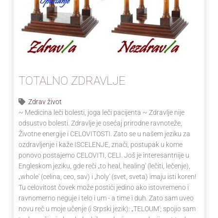
TOTALNO ZDRAVLJE
Zdrav život
~ Medicina leči bolesti, joga leči pacijenta ~ Zdravlje nije
odsustvo bolesti. Zdravlje je osećaj prirodne ravnoteže,
Životne energije i CELOVITOSTI. Zato se u našem jeziku za
ozdravljenje i kaže ISCELENJE, znači, postupak u kome
ponovo postajemo CELOVITI, CELI. Još je interesantnije u
Engleskom jeziku, gde reči „to heal, healing' (lečiti, lečenje),
„whole' (celina, ceo, sav) i „holy' (svet, sveta) imaju isti koren!
Tu celovitost čovek može postići jedino ako istovremeno i
ravnomerno neguje i telo i um - a time i duh. Zato sam uveo
novu reč u moje učenje (i Srpski jezik): „TELOUM'; spojio sam