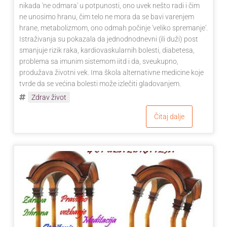
nikada 'ne odmara' u potpunosti, ono uvek nešto radi i čim
ne unosimo hranu, čim telo ne mora da se bavi varenjem
hrane, metabolizmom, ono odmah počinje 'veliko spremanje'.
Istraživanja su pokazala da jednodnodnevni (ili duži) post
smanjuje rizik raka, kardiovaskularnih bolesti, diabetesa,
problema sa imunim sistemom iitd i da, sveukupno,
produžava životni vek. Ima škola alternativne medicine koje
tvrde da se većina bolesti može izlečiti gladovanjem.
Zdrav život
Čitaj dalje