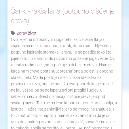
Šank Prakšalana (potpuno čišćenje
creva)
Zdrav život
Ovo je jedna od osnovnih joga tehnika čišćenja (krija)
zajedno sa neti, kapalabati, tratak, dauti i nauli. Njen cilj je
potpuno ispiranje stomaka i creva. To se postiže tako što
pijemo toplu slanu vodu i izvodimo posebne joga vežbe. Ovu
tehniku radimo jer „smrt počinje u debelom crevu'. Naime,
kada nam creva postanu „porozna' onda bolesti slobodno
ulaze u telu. Mada postoje i medicinska sredstva za
pražnjenje creva, ona ne postižu ovaj puni efekat jer uz njih
ne idu vežbe, pa se ne isperu svi oni pregibi i uglovi u
debelom cervu. Svest o značaju čistoće creva je ispod
svakog nivoa. Tako se mi lepo kupamo i peruckamo spolja, a
iznutra – užas! Najzanimljivije je to da mnogi ne znaju da je
to „iznutra', isto – napolju; naime, ako zamislimo da je od
usta do analnog otvora samo jedna „cev', shvatićemo da je
to, takođe, spolja samo što je unutra. „Mi' počinjemo tek u