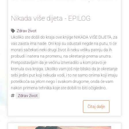
Nikada više dijeta - EPILOG
Zdrav život
Ukoliko ste došli do kraja ove knjige NIKADA VIŠE DIJETA, za
vas zaista ima nade. Oni koji su odustali negde na putu, ti će
morati sačekati neki drugi život ili neku veliku patnju da ih
probudi i natera na promenu, na okretanje prema unutra.
Pretpostavljam da je većinu iznenadilo u kom pravci je
krenula ova knjiga. Ukoliko vam još nije blisko da je okretanje
sebi jedini put koji nekuda vodi, i to ne samo onima koji imaju
poteškoća sa jelom nego i svakom drugome, onda će vam
nakon primena tehnika koje ste dobili to biti očigledno.
Zdrav život
Čitaj dalje