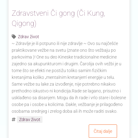
Zdravstveni Či gong (Či Kung,
Qigong)
Zdrav život
~ Zdravlje je ili potpuno ili nije zdravlje ~ Ovo su najčešće
praktikovane vežbe na svetu (znate ono što vežbaju po
parkovima )! One su deo Kineske tradicionalne medicine
zajedno sa akupunkturom i drugim. Čarolija ovih vežbi je u
tome što se efekti ne postižu toliko samim fizičkim
kretanjima koliko „mentalnim kretanjem' energije u telu.
Same vežbe su lake za izvođenje, nije potrebno nikakvo
prethodno iskustvo ni kondicija.Rade se lagano, prisutno i
usklađeno sa disanjem. Mogu da ih rade i vrlo stare i bolesne
osobe pa i osobe u kolicima. Dakle, vežbanje je prilagođeno
osobama srednjeg i zrelog doba ali ih može raditi svako.
Zdrav život
Čitaj dalje