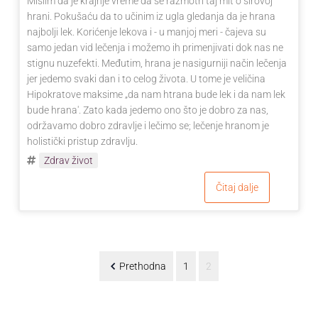
Mislim da je krajnje vreme da se razmotri taj mit o sirovoj
hrani. Pokušaću da to učinim iz ugla gledanja da je hrana
najbolji lek. Korićenje lekova i - u manjoj meri - čajeva su
samo jedan vid lečenja i možemo ih primenjivati dok nas ne
stignu nuzefekti. Međutim, hrana je nasigurniji način lečenja
jer jedemo svaki dan i to celog života. U tome je veličina
Hipokratove maksime „da nam htrana bude lek i da nam lek
bude hrana'. Zato kada jedemo ono što je dobro za nas,
održavamo dobro zdravlje i lečimo se; lečenje hranom je
holistički pristup zdravlju.
Zdrav život
Čitaj dalje
Prethodna
1
2