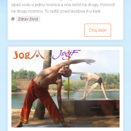
sipaš vodu u jednu nosnica a ona ističe na drugu. Ponoviš
na drugu nosnicu. To radiš iznad lavaboa ili u kadi.
Zdrav život
Čitaj dalje