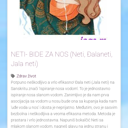
Yoga Travel
Blog
Joga
Kontakt
NETI- BIDE ZA NOS (Neti, Đalaneti,
Jala neti)
Zdrav život
Potpuno neškodljivo a vrlo efikasno! Đala neti (Jala neti) na
Sanskritu znači 'Ispiranje nosa vodom'. To je jednostavno
ispiranje nosa slanom vodom. Zanimljivo je da nam prva
asocijacija sa vodom u nosu bude ona sa kupanja kada nam
'uđe voda u nos' i dosta je neprijatno. Međutim, ovo je sasvim
bezbolna i neškodljiva a veoma efikasna metoda. Metoda je
prastara i vrlo jednostavna. Napuniš bokalčić Neti sa
mlakom slanom vodom, nagneš glavu na jednu stranu i