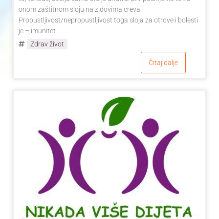
onom zaštitnom sloju na zidovima creva.
Propustljivost/nepropustljivost toga sloja za otrove i bolesti
je – imunitet.
Zdrav život
Čitaj dalje