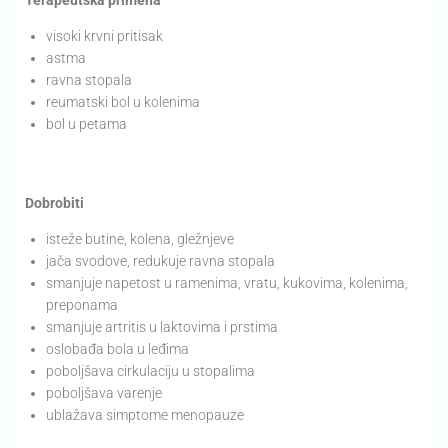
Terapeutska primena
visoki krvni pritisak
astma
ravna stopala
reumatski bol u kolenima
bol u petama
Dobrobiti
isteže butine, kolena, gležnjeve
jača svodove, redukuje ravna stopala
smanjuje napetost u ramenima, vratu, kukovima, kolenima,
preponama
smanjuje artritis u laktovima i prstima
oslobađa bola u leđima
poboljšava cirkulaciju u stopalima
poboljšava varenje
ublažava simptome menopauze