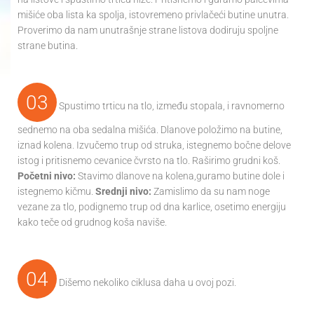
mišiće oba lista ka spolja, istovremeno privlačeći butine unutra.
Proverimo da nam unutrašnje strane listova dodiruju spoljne
strane butina.
03
Spustimo trticu na tlo, između stopala, i ravnomerno
sednemo na oba sedalna mišića. Dlanove položimo na butine,
iznad kolena. Izvučemo trup od struka, istegnemo bočne delove
istog i pritisnemo cevanice čvrsto na tlo. Raširimo grudni koš.
Početni nivo:
Stavimo dlanove na kolena,guramo butine dole i
istegnemo kičmu.
Srednji nivo:
Zamislimo da su nam noge
vezane za tlo, podignemo trup od dna karlice, osetimo energiju
kako teče od grudnog koša naviše.
04
Dišemo nekoliko ciklusa daha u ovoj pozi.