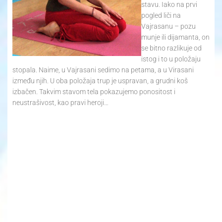
stavu. Iako na prvi
pogled liči na
Vajrasanu – pozu
munje ili dijamanta, on
se bitno razlikuje od
istog i to u položaju
stopala. Naime, u Vajrasani sedimo na petama, a u Virasani
između njih. U oba položaja trup je uspravan, a grudni koš
izbačen. Takvim stavom tela pokazujemo ponositost i
neustrašivost, kao pravi heroji…