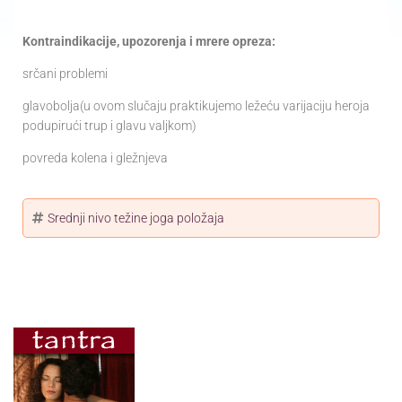
Kontraindikacije, upozorenja i mrere opreza:
srčani problemi
glavobolja(u ovom slučaju praktikujemo ležeću varijaciju heroja
podupirući trup i glavu valjkom)
povreda kolena i gležnjeva
Srednji nivo težine joga položaja