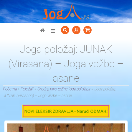
Položaji
Joga položaj: JUNAK
Shop
(Virasana) – Joga vežbe –
asane
Disanje
Početna
>
Položaji
>
Srednji nivo težine joga položaja
>
Joga položaj:
Meditacija
JUNAK (Virasana) – Joga vežbe – asane
Galerije
Download