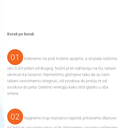
Korak po korak
01
Kleknemo na pod. Kolena spojimo, a stopala raširimo
oko 0,5m jedan od drugog. Nožni prsti odmaraju na tlu, tabani
okrenuti ka tavanici. Namestimo gležnjeve tako da su nam
tabani ravnomerno istegnuti, od svodova do prstiju te od
svodova do peta. Osetimo energiju kako teče glatko u oba
smera.
02
Nagnemo trup neznatno napred, pritisnemo dlanove
na listove i spustimo trticu niže. Pritisnemo i guramo palčevima