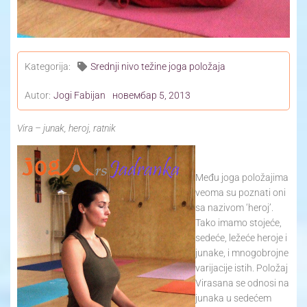
Kategorija:
Srednji nivo težine joga položaja
Autor:
Jogi Fabijan
новембар 5, 2013
Vira – junak, heroj, ratnik
Među joga položajima
veoma su poznati oni
sa nazivom ‘heroj’.
Tako imamo stojeće,
sedeće, ležeće heroje i
junake, i mnogobrojne
varijacije istih. Položaj
Virasana se odnosi na
junaka u sedećem