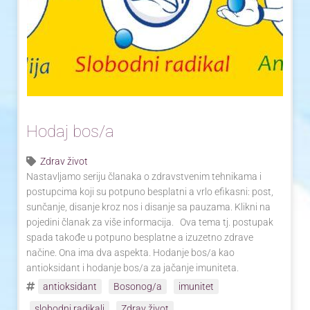
Yoga Travel
Blog
Joga
Kontakt
Hodaj bos/a
Zdrav život
Nastavljamo seriju članaka o zdravstvenim tehnikama i
postupcima koji su potpuno besplatni a vrlo efikasni: post,
sunčanje, disanje kroz nos i disanje sa pauzama. Klikni na
pojedini članak za više informacija. Ova tema tj. postupak
spada takođe u potpuno besplatne a izuzetno zdrave
načine. Ona ima dva aspekta. Hodanje bos/a kao
antioksidant i hodanje bos/a za jačanje imuniteta.
antioksidant
Bosonog/a
imunitet
slobodni radikali
Zdrav život