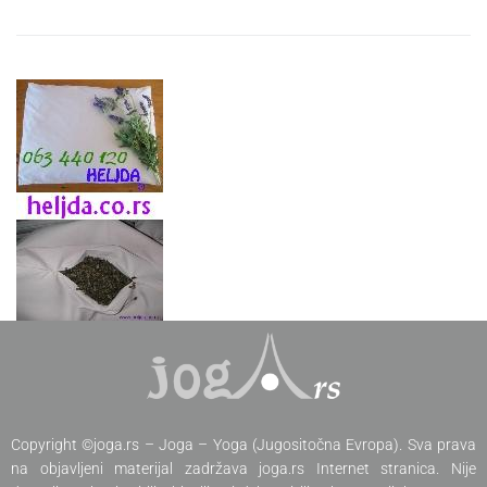
Copyright ©joga.rs – Joga – Yoga (Jugositočna Evropa). Sva prava
na objavljeni materijal zadržava joga.rs Internet stranica. Nije