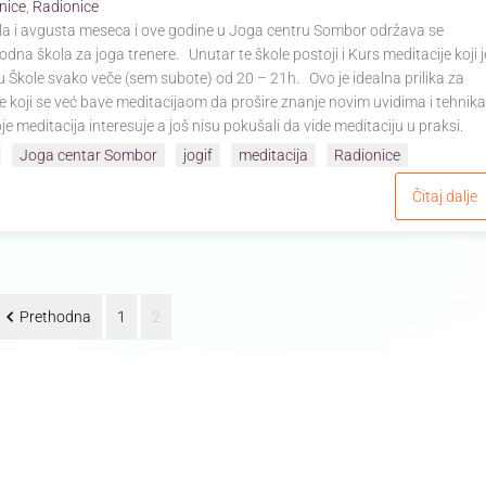
nice
,
Radionice
la i avgusta meseca i ove godine u Joga centru Sombor održava se
na škola za joga trenere. Unutar te škole postoji i Kurs meditacije koji 
 Škole svako veče (sem subote) od 20 – 21h. Ovo je idealna prilika za
 koji se već bave meditacijaom da prošire znanje novim uvidima i tehnik
je meditacija interesuje a još nisu pokušali da vide meditaciju u praksi.
Joga centar Sombor
jogif
meditacija
Radionice
Čitaj dalje
Prethodna
1
2