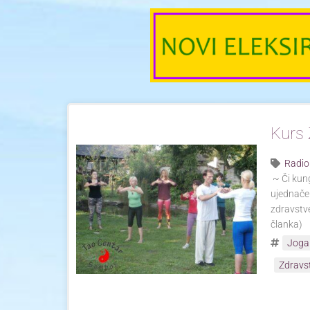
Kurs 
Radio
~ Či kung
ujednače
zdravstv
članka)
Joga
Zdravs