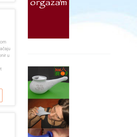
ikom
jačaju
onir u
et