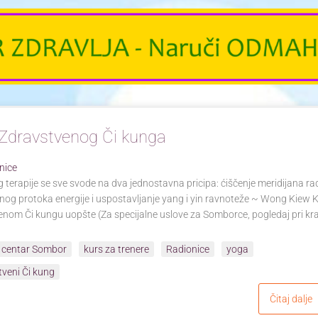
Zdravstvenog Či kunga
nice
 terapije se sve svode na dva jednostavna pricipa: ćiščenje meridijana ra
nog protoka energije i uspostavljanje yang i yin ravnoteže ~ Wong Kiew 
enom Či kungu uopšte (Za specijalne uslove za Somborce, pogledaj pri kr
 centar Sombor
kurs za trenere
Radionice
yoga
tveni Či kung
Čitaj dalje