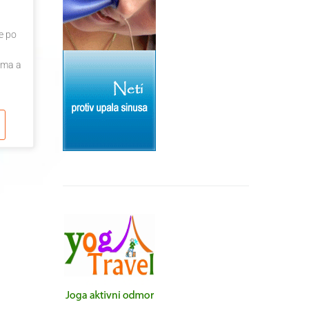
je po
ama a