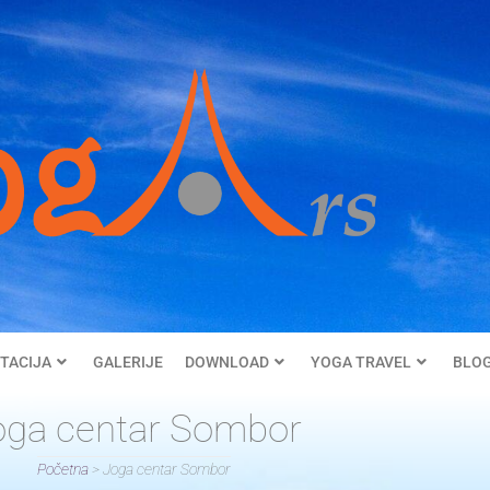
TACIJA
GALERIJE
DOWNLOAD
YOGA TRAVEL
BLO
oga centar Sombor
Početna
>
Joga centar Sombor