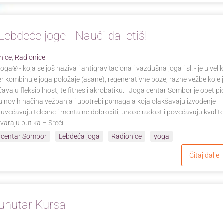
Lebdeće joge - Nauči da letiš!
nice
,
Radionice
oga® - koja se još naziva i antigravitaciona i vazdušna joga i sl. - je u vel
r kombinuje joga položaje (asane), regenerativne poze, razne vežbe koje 
ećavaju fleksibilnost, te fitnes i akrobatiku. Joga centar Sombor je opet pi
u novih načina vežbanja i upotrebi pomagala koja olakšavaju izvođenje
 uvećavaju telesne i mentalne dobrobiti, unose radost i povećavaju kvalit
tvaraju put ka – Sreći.
 centar Sombor
Lebdeća joga
Radionice
yoga
Čitaj dalje
unutar Kursa