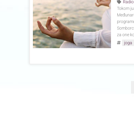
Radio
Tokom ju
Međunarod
programu
Somborce
za one ko
joga