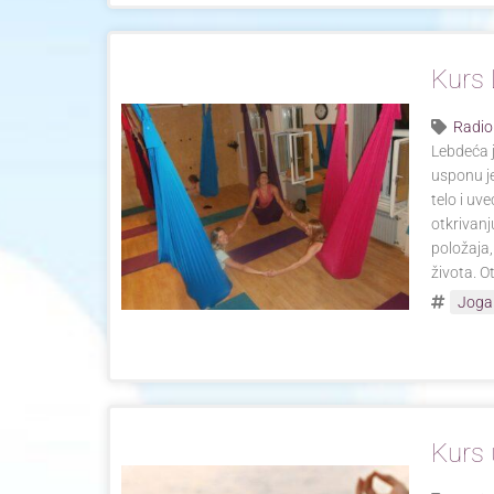
Kurs 
Radio
Lebdeća j
usponu je
telo i uv
otkrivanj
položaja,
života. O
Joga
Kurs 