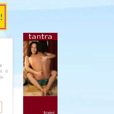
di
Kit O
aju