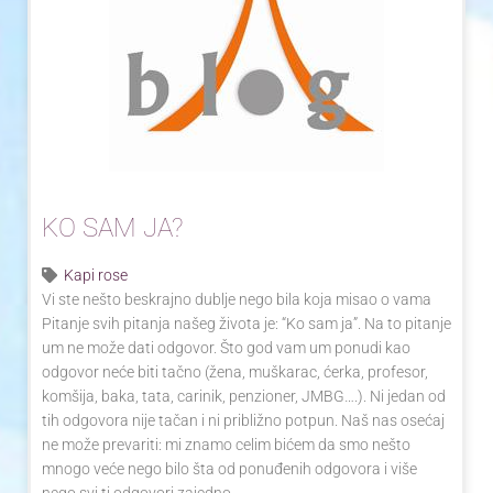
KO SAM JA?
Kapi rose
Vi ste nešto beskrajno dublje nego bila koja misao o vama
Pitanje svih pitanja našeg života je: “Ko sam ja”. Na to pitanje
um ne može dati odgovor. Što god vam um ponudi kao
odgovor neće biti tačno (žena, muškarac, ćerka, profesor,
komšija, baka, tata, carinik, penzioner, JMBG….). Ni jedan od
tih odgovora nije tačan i ni približno potpun. Naš nas osećaj
ne može prevariti: mi znamo celim bićem da smo nešto
mnogo veće nego bilo šta od ponuđenih odgovora i više
nego svi ti odgovori zajedno.