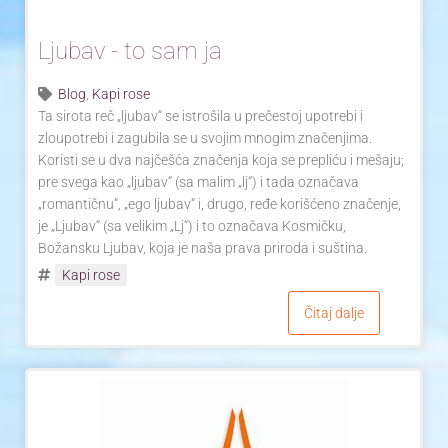
Yoga Travel
Ljubav - to sam ja
Blog
Blog
,
Kapi rose
Ta sirota reč „ljubav“ se istrošila u prečestoj upotrebi i
Joga
zloupotrebi i zagubila se u svojim mnogim značenjima.
Koristi se u dva najčešća značenja koja se prepliću i mešaju;
Kontakt
pre svega kao „ljubav“ (sa malim „lj“) i tada označava
„romantičnu“, „ego ljubav“ i, drugo, ređe korišćeno značenje,
je „Ljubav“ (sa velikim „Lj“) i to označava Kosmičku,
Božansku Ljubav, koja je naša prava priroda i suština.
Kapi rose
Čitaj dalje