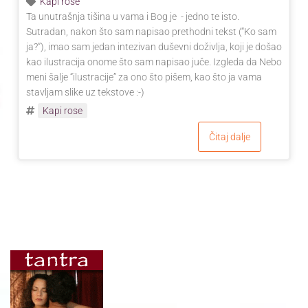
Kapi rose
Ta unutrašnja tišina u vama i Bog je - jedno te isto.
Sutradan, nakon što sam napisao prethodni tekst (“Ko sam
ja?”), imao sam jedan intezivan duševni doživlja, koji je došao
kao ilustracija onome što sam napisao juče. Izgleda da Nebo
meni šalje “ilustracije” za ono što pišem, kao što ja vama
stavljam slike uz tekstove :-)
Kapi rose
Čitaj dalje