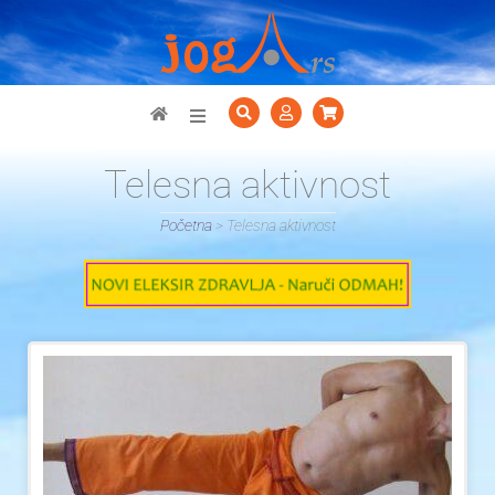
Položaji
Telesna aktivnost
Shop
Početna
>
Telesna aktivnost
Disanje
Meditacija
Galerije
Download