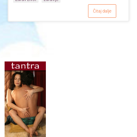
Čitaj dalje