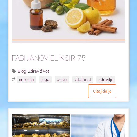
Yoga Travel
Blog
Joga
Kontakt
FABIJANOV ELIKSIR 75
Blog
,
Zdrav život
energija
joga
polen
vitalnost
zdravlje
Čitaj dalje