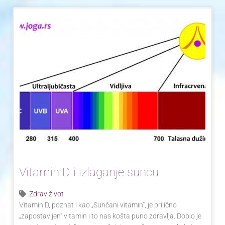
Vitamin D i izlaganje suncu
Zdrav život
Vitamin D, poznat i kao „Sunčani vitamin“, je prilično
„zapostavljen“ vitamin i to nas košta puno zdravlja. Dobio je