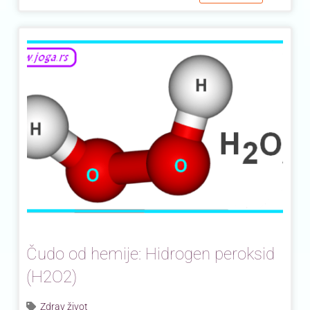
Čudo od hemije: Hidrogen peroksid
(H2O2)
Zdrav život