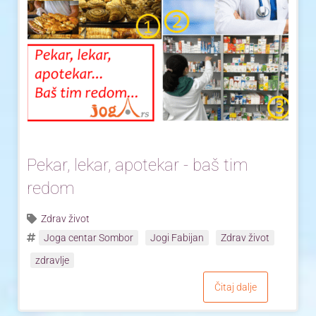
Pekar, lekar, apotekar - baš tim
redom
Zdrav život
Joga centar Sombor
Jogi Fabijan
Zdrav život
zdravlje
Čitaj dalje