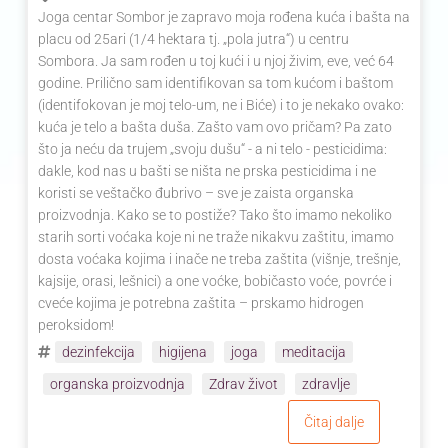
Joga centar Sombor je zapravo moja rođena kuća i bašta na
placu od 25ari (1/4 hektara tj. „pola jutra“) u centru
Sombora. Ja sam rođen u toj kući i u njoj živim, eve, već 64
godine. Prilično sam identifikovan sa tom kućom i baštom
(identifokovan je moj telo-um, ne i Biće) i to je nekako ovako:
kuća je telo a bašta duša. Zašto vam ovo pričam? Pa zato
što ja neću da trujem „svoju dušu“ - a ni telo - pesticidima:
dakle, kod nas u bašti se ništa ne prska pesticidima i ne
koristi se veštačko đubrivo – sve je zaista organska
proizvodnja. Kako se to postiže? Tako što imamo nekoliko
starih sorti voćaka koje ni ne traže nikakvu zaštitu, imamo
dosta voćaka kojima i inače ne treba zaštita (višnje, trešnje,
kajsije, orasi, lešnici) a one voćke, bobičasto voće, povrće i
cveće kojima je potrebna zaštita – prskamo hidrogen
peroksidom!
dezinfekcija
higijena
joga
meditacija
organska proizvodnja
Zdrav život
zdravlje
Čitaj dalje