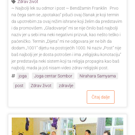
Zdrav život
~ Najbolji lek su odmor i post ~ Bendžamin Franklin Prvo
na čega sam se „spotakao“ pišući ovaj članak je koji termin
da upotrebim za ovaj režim ishrane koji želim da predstavim
i da promovišem. „Gladovanje“ mi se nije činilo baš najbolji
naziv jer u sebi ima neki negativni prizvuk, kao nešto teško i
paćeničko. Termin „Dijeta“ mi ne odgovara jer ne bih da
dodam „1001“ dijetu na postojećih 1000. Ni naziv „Post“ nije
baš najbolji jer je dosta potrošen i ima „religijsku konotaciju“
jer predstavlja neki sistem koji ta religija propagira kao baš
najbolji, mada ja još nisam video zdrav religijski post.
joga
Joga centar Sombor
Nirahara Samyama
post
Zdrav život
zdravlje
Čitaj dalje