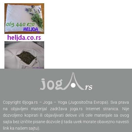
Copyright ©joga.rs – Joga – Yoga (Jugositočna Evropa). Sva prava
na objavljeni materijal zadržava joga.rs Internet stranica. Nije
dozvoljeno kopirati ili objavljivati delove i/ili cele materijale sa ovog
sajta bez izričite pisane dozvole (i tada uvek morate obavezno navesti
link ka našem sajtu).