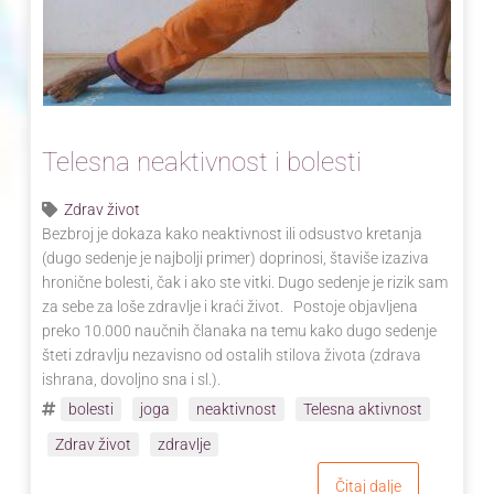
Telesna neaktivnost i bolesti
Zdrav život
Bezbroj je dokaza kako neaktivnost ili odsustvo kretanja
(dugo sedenje je najbolji primer) doprinosi, štaviše izaziva
hronične bolesti, čak i ako ste vitki. Dugo sedenje je rizik sam
za sebe za loše zdravlje i kraći život. Postoje objavljena
preko 10.000 naučnih članaka na temu kako dugo sedenje
šteti zdravlju nezavisno od ostalih stilova života (zdrava
ishrana, dovoljno sna i sl.).
bolesti
joga
neaktivnost
Telesna aktivnost
Zdrav život
zdravlje
Čitaj dalje