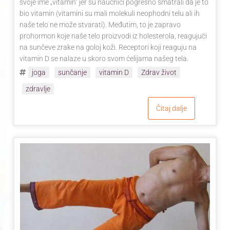
svoje ime „vitamin“ jer su naučnici pogrešno smatrali da je to
bio vitamin (vitamini su mali molekuli neophodni telu ali ih
naše telo ne može stvarati). Međutim, to je zapravo
prohormon koje naše telo proizvodi iz holesterola, reagujući
na sunčeve zrake na goloj koži. Receptori koji reaguju na
vitamin D se nalaze u skoro svom ćelijama našeg tela.
joga
sunčanje
vitamin D
Zdrav život
zdravlje
Čitaj dalje