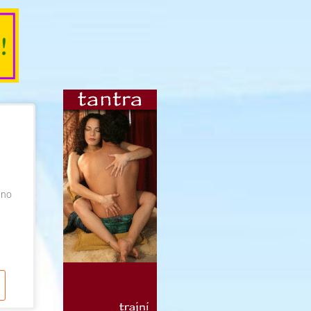
uno
u