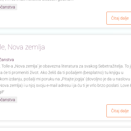
očanstva
Čitaj dalje
lle, Nova zemlja
čanstva
 Tolle-a „Nova zemlja' je obavezna literatura za svakog Sebetražitelja. To 
ja će ti promeniti život. Ako želiš da ti pošaljem (besplatno) tu knjigu u
kom izdanju, pošalji mi poruku na „Pitajte jogija' (dovoljno je da u naslovu
ova zemlja) i u njoj svoju e-mail adresu i ja ću ti je vrlo brzo poslati. Love 
giF
očanstva
Čitaj dalje