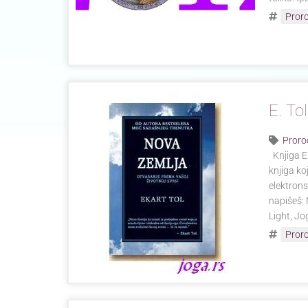
Pror
E. To
Proro
Knjiga E.
knjiga ko
elektrons
napišeš: N
Light, Jo
Pror