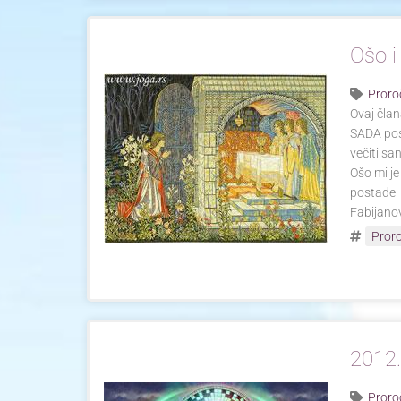
Ošo i
Proro
Ovaj član
SADA post
večiti sa
Ošo mi je
postade –
Fabijanov
Pror
2012.
Proro