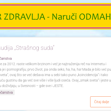
 sudija „Strašnog suda“
čanstva
 za 2012. raste velikom brzinom i već je najtraženija reč na Internetu i
a je i pornografiju; prvo život, pa onda seks, ha, ha, ha! Mada je bilo već p
sveta“, ovaj što se već dešava ima u sebi tako puno „koincidencija“ i tako
ću gustinu da ga već sve više i više ljudi oseća. Ovaj „smak sveta“ i jeste 
u doživljaju, u Svesnosti – gde sve i JESTE.
očanstva
Čitaj dalje