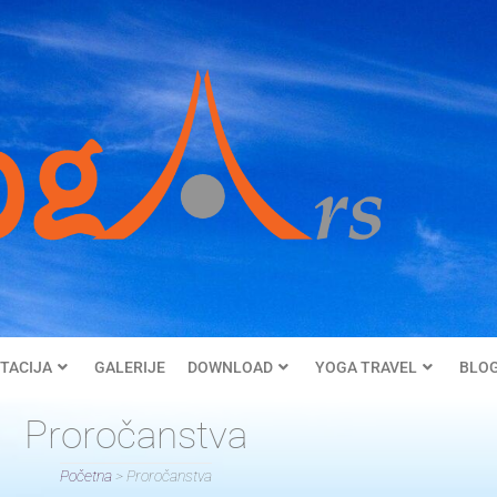
TACIJA
GALERIJE
DOWNLOAD
YOGA TRAVEL
BLO
Proročanstva
Početna
>
Proročanstva