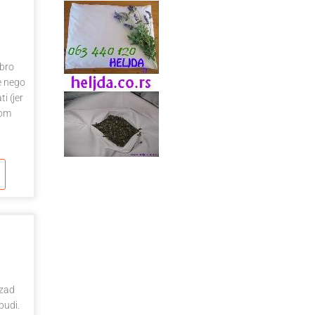
obro
še nego
i (jer
tom
jzad
budi.