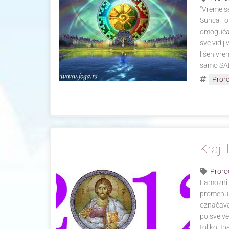
“Vreme se
Sunca i o
omogućava
sve vidlj
lišen vre
samo SA
Pror
Kraj 
Proro
Famozni d
promenu 
označava 
po sve ve
toliko. Ip