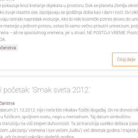
 pokazuje kroz kretanje objekata u prostoru. Dok se planeta Zemlja okre
ko svoje vlastite ose, ispoljavaju se godišnja doba kao i dani i noći. Ovi cik
ju istinski napredak evolucije. Ako bi neki kosmički potres doveo do uni
ive materije u jednom potezu, ostao bi samo večno prisutni univerzum, po
mena – ali ne apsolutnog vremena, jer u stvari, NE POSTOJI VREME. Posto
DA.
očanstva
Čitaj dalje
ili početak: 'Smak sveta 2012.'
čanstva
atum 21.12.2012. nije i neće biti nikakav fizički događaj. On ne donosi n
u fizičkom, spoljnem svetu, nego u mentalnom. Taj datum simbolično
tranziciju na viši stepen duhovnosti. Ta se tranzicija uveliko dešava (ose
ćem „ubrzanju' vremena i sve većem „ludilu') već desetak godina i trajaće 
ak, vrh će imati nekoliko sledećih godina....