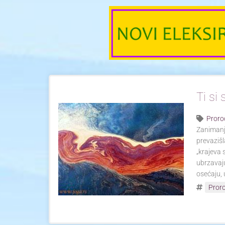
Ti si
Proro
Zanimanje
prevazišl
„krajeva 
ubrzavaju
osećaju, 
Pror