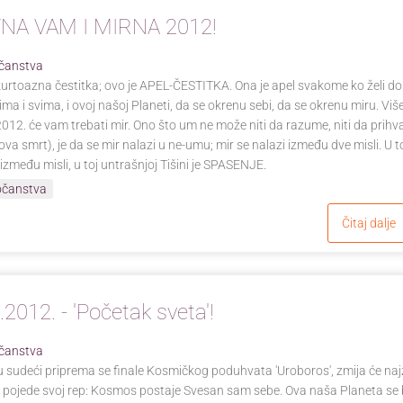
NA VAM I MIRNA 2012!
čanstva
kurtoazna čestitka; ovo je APEL-ČESTITKA. Ona je apel svakome ko želi d
jima i svima, i ovoj našoj Planeti, da se okrenu sebi, da se okrenu miru. Vi
2012. će vam trebati mir. Ono što um ne može niti da razume, niti da prihvat
gova smrt), je da se mir nalazi u ne-umu; mir se nalazi između dve misli. U 
između misli, u toj untrašnjoj Tišini je SPASENJE.
očanstva
Čitaj dalje
.2012. - 'Početak sveta'!
čanstva
 sudeći priprema se finale Kosmičkog poduhvata 'Uroboros', zmija će na
a pojede svoj rep: Kosmos postaje Svesan sam sebe. Ova naša Planeta se 