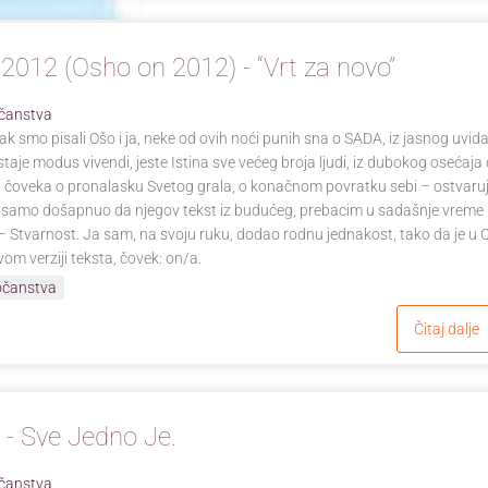
 2012 (Osho on 2012) - “Vrt za novo”
čanstva
ak smo pisali Ošo i ja, neke od ovih noći punih sna o SADA, iz jasnog uvid
aje modus vivendi, jeste Istina sve većeg broja ljudi, iz dubokog osećaja
n čoveka o pronalasku Svetog grala, o konačnom povratku sebi – ostvaruj
 samo došapnuo da njegov tekst iz budućeg, prebacim u sadašnje vreme i 
 Stvarnost. Ja sam, na svoju ruku, dodao rodnu jednakost, tako da je u 
om verziji teksta, čovek: on/a.
očanstva
Čitaj dalje
 - Sve Jedno Je.
čanstva