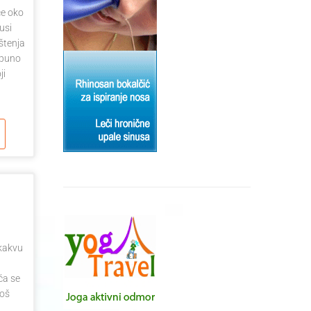
će oko
lusi
štenja
tpuno
ji
ikakvu
ća se
još