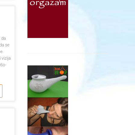
a da
 da se
e.
vizija
Ošo-