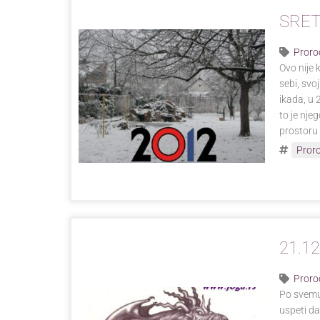
SRET
Proro
Ovo nije 
sebi, svo
ikada, u 
to je nje
prostoru 
Pror
21.12
Proro
Po svemu
uspeti d