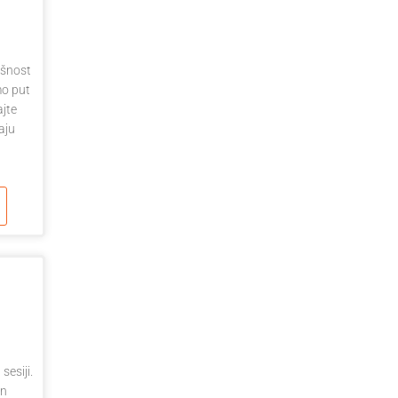
ešnost
mo put
ajte
aju
esiji.
on