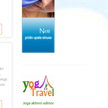
ako
,
ligiji
žete