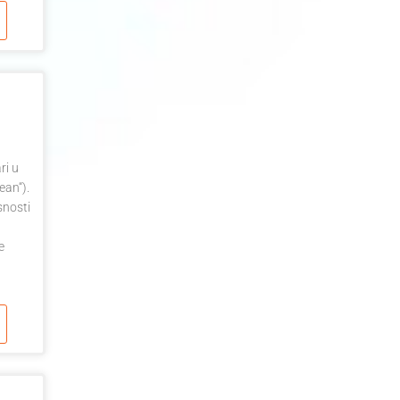
ri u
ean“).
snosti
e