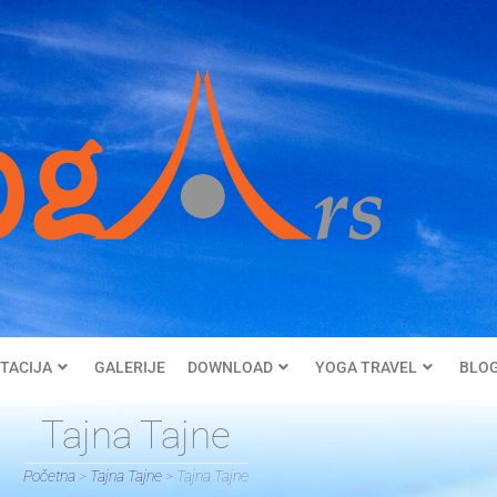
TACIJA
GALERIJE
DOWNLOAD
YOGA TRAVEL
BLO
Tajna Tajne
Početna
>
Tajna Tajne
>
Tajna Tajne