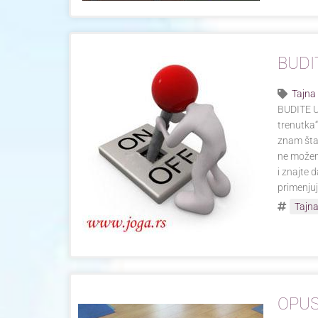
BUDI
Tajna
BUDITE U
trenutka“
znam šta
ne možemo
i znajte 
primenju
Tajna
OPUS