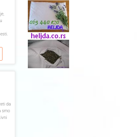
je,
đu
esti.
eti da
da smo
ivni