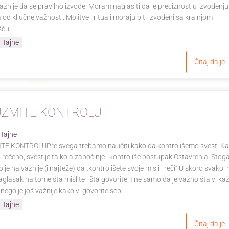
 važnije da se pravilno izvode. Moram naglasiti da je preciznost u izvođenju
od ključne važnosti. Molitve i rituali moraju biti izvođeni sa krajnjom
šću.
 Tajne
Čitaj dalje
UZMITE KONTROLU
 Tajne
E KONTROLUPre svega trebamo naučiti kako da kontrolišemo svest. K
lo rečeno, svest je ta koja započinje i kontroliše postupak Ostavrenja. Stoga
je najvažnije (i najteže) da „kontrolišete svoje misli i reči“ U skoro svakoj re
 naglasak na tome šta mislite i šta govorite. I ne samo da je važno šta vi ka
nego je još važnije kako vi govorite sebi.
 Tajne
Čitaj dalje