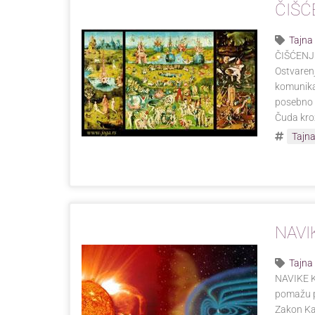
ČIŠĆ
Tajna
ČIŠĆENJE
Ostvarenj
komunikac
posebno p
Čuda kro
Tajna
NAVI
Tajna
NAVIKE K
pomažu p
Zakon Ka