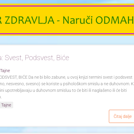
a: Svest, Podsvest, Biće
 Tajne
DSVEST, BIĆE Da ne bi bilo zabune, u ovoj knjizi termini svest i podsvest
no, nesvesno, svesno) se koriste u psihološkom smislu a ne duhovnom. 
mini upotrebljavaju u duhovnom smisluu to će biti ili naglašeno ili će biti
o.
 Tajne
Čitaj dalje