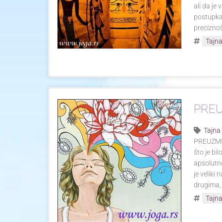
ali da je
postupka 
precizno
Tajna
PRE
Tajna
PREUZMIT
što je bi
apsolutno 
je veliki
drugima, 
Tajna