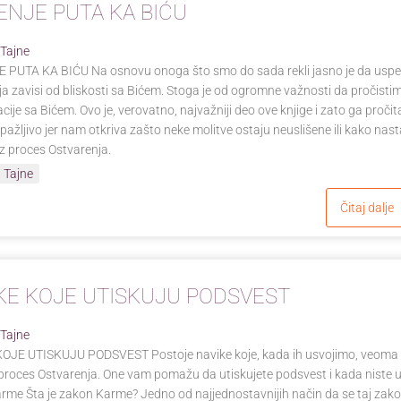
ENJE PUTA KA BIĆU
 Tajne
 PUTA KA BIĆU Na osnovu onoga što smo do sada rekli jasno je da usp
a zavisi od bliskosti sa Bićem. Stoga je od ogromne važnosti da pročisti
ije sa Bićem. Ovo je, verovatno, najvažniji deo ove knjige i zato ga pročit
ažljivo jer nam otkriva zašto neke molitve ostaju neuslišene ili kako nast
z proces Ostvarenja.
 Tajne
Čitaj dalje
KE KOJE UTISKUJU PODSVEST
 Tajne
OJE UTISKUJU PODSVEST Postoje navike koje, kada ih usvojimo, veoma
roces Ostvarenja. One vam pomažu da utiskujete podsvest i kada niste u s
rme Šta je zakon Karme? Jedno od najjednostavnijih način da se taj zak