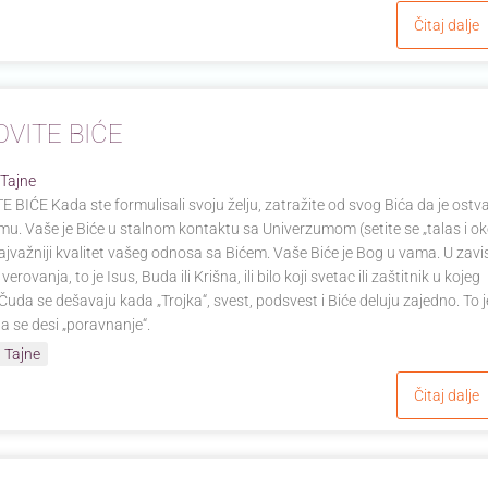
Čitaj dalje
OVITE BIĆE
 Tajne
 BIĆE Kada ste formulisali svoju želju, zatražite od svog Bića da je ostva
u. Vaše je Biće u stalnom kontaktu sa Univerzumom (setite se „talas i ok
ajvažniji kvalitet vašeg odnosa sa Bićem. Vaše Biće je Bog u vama. U zavi
erovanja, to je Isus, Buda ili Krišna, ili bilo koji svetac ili zaštitnik u kojeg
 Čuda se dešavaju kada „Trojka“, svest, podsvest i Biće deluju zajedno. To j
 se desi „poravnanje“.
 Tajne
Čitaj dalje