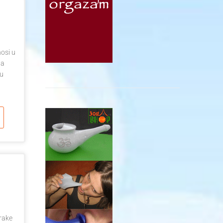
nosi u
ta
 u
orake