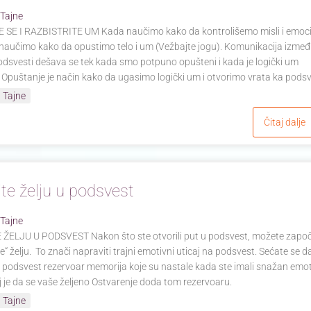
 Tajne
 SE I RAZBISTRITE UM Kada naučimo kako da kontrolišemo misli i emoci
 naučimo kako da opustimo telo i um (Vežbajte jogu). Komunikacija izme
podsvesti dešava se tek kada smo potpuno opušteni i kada je logički um
. Opuštanje je način kako da ugasimo logički um i otvorimo vrata ka podsv
 Tajne
Čitaj dalje
ite želju u podsvest
 Tajne
 ŽELJU U PODSVEST Nakon što ste otvorili put u podsvest, možete započ
te“ želju. To znači napraviti trajni emotivni uticaj na podsvest. Sećate se 
je podsvest rezervoar memorija koje su nastale kada ste imali snažan emot
lj je da se vaše željeno Ostvarenje doda tom rezervoaru.
 Tajne