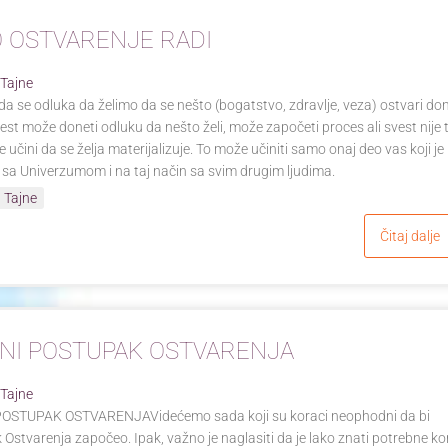
 OSTVARENJE RADI
 Tajne
da se odluka da želimo da se nešto (bogatstvo, zdravlje, veza) ostvari do
vest može doneti odluku da nešto želi, može započeti proces ali svest nije 
 učini da se želja materijalizuje. To može učiniti samo onaj deo vas koji je
 sa Univerzumom i na taj način sa svim drugim ljudima.
 Tajne
Čitaj dalje
NI POSTUPAK OSTVARENJA
 Tajne
OSTUPAK OSTVARENJAVidećemo sada koji su koraci neophodni da bi
Ostvarenja započeo. Ipak, važno je naglasiti da je lako znati potrebne k