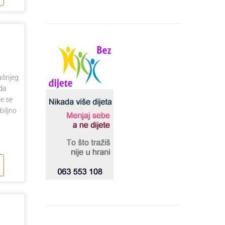
ašnjeg
 da
e se
biljno