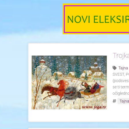
Trojk
Tajna
SVEST, PO
(podsves
se ti ter
očigledn
Tajna