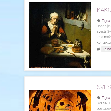
KAKO
Tajna
Jasno je 
svesti. S
koja može
kontaktu
Tajna
SVES
Tajna
SVESNI P
postupak 