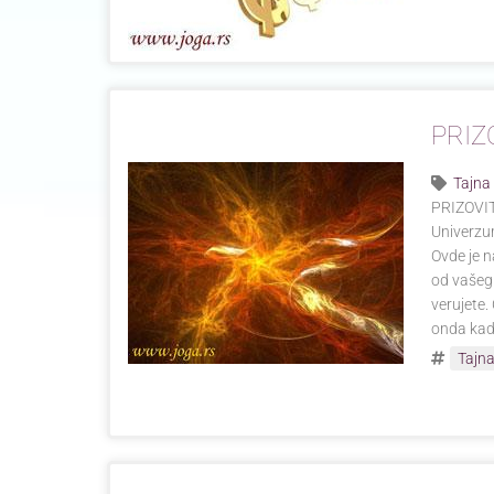
PRIZ
Tajna
PRIZOVITE
Univerzum
Ovde je n
od vašeg v
verujete.
onda kada
Tajna