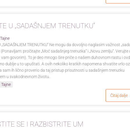
TE U „SADAŠNJEM TRENUTKU“
 Tajne
 „SADAŠNJEM TRENUTKU“ Ne mogu da dovoljno naglasim važnost „sad
 (Ponavljam: pročitajte „Moć sadašnjeg trenutka“ i „Novu zemlju“. Verujte
 vam govorim). To je deo mnogo šire priče o našem duhovnom rastu i ovd
 dublje u to upuštati. A ovih nekoliko kratkih napomena shvatite vrlo oz
da sam ih lično proverio da taj pristup prisutnosti u sadašnjem trenutku
jem u svakodnevnom životu.
 Tajne
Čitaj dalje
TITE SE I RAZBISTRITE UM