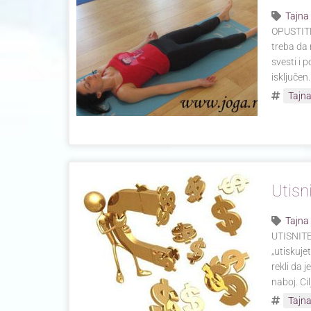
Tajna
OPUSTITE
treba da
svesti i 
isključen
Tajna
Utisn
Tajna
UTISNITE
„utiskuje
rekli da 
naboj. Ci
Tajna